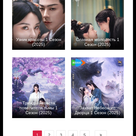
Узник красоты 1 Сезон
Славная молодость 1
(2025)
Сезон (2025)
Трижды невеста
повелителя тьмы 1
Захват Небесного
Сезон (2025)
Дворца 1 Сезон (2025)
1
2
3
4
5