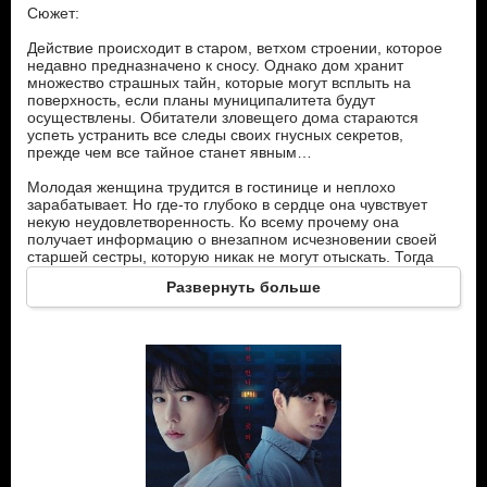
Сюжет:
Действие происходит в старом, ветхом строении, которое
недавно предназначено к сносу. Однако дом хранит
множество страшных тайн, которые могут всплыть на
поверхность, если планы муниципалитета будут
осуществлены. Обитатели зловещего дома стараются
успеть устранить все следы своих гнусных секретов,
прежде чем все тайное станет явным…
Молодая женщина трудится в гостинице и неплохо
зарабатывает. Но где-то глубоко в сердце она чувствует
некую неудовлетворенность. Ко всему прочему она
получает информацию о внезапном исчезновении своей
старшей сестры, которую никак не могут отыскать. Тогда
главная героиня решает сама взяться за поиски, которые и
Развернуть больше
приводят ее в тот самый особняк под названием «Роза»…
Опрашивая его жителей, она понимает, что все они
безбожно лгут…
Главные герои:
Джи На – успешная служащая престижного отеля, сестра
которой бесследно исчезла. Любящая и настойчивая,
умная и смелая. Готова на многое ради того, чтобы
разыскать свою любимую старшую сестру, или хотя бы
выяснить что с ней случилось.