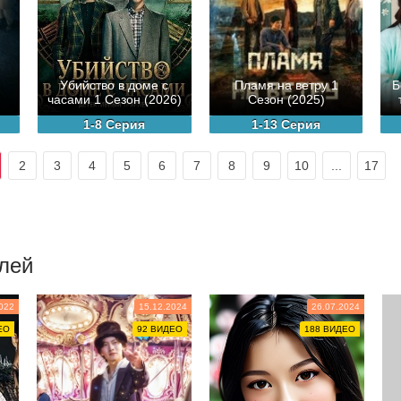
Убийство в доме с
Пламя на ветру 1
Б
часами 1 Сезон (2026)
Сезон (2025)
1-8 Серия
1-13 Серия
2
3
4
5
6
7
8
9
10
...
17
лей
022
15.12.2024
26.07.2024
ЕО
92 ВИДЕО
188 ВИДЕО