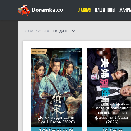
ГЛАВНАЯ
НАШИ ТОПЫ
ЖАНР
СОРТИРОВКА
ПО ДАТЕ
Тайный брак
детективов: одна
крыша, разные
Детектив династии
фамилии 1 Сезон
Сун 1 Сезон (2026)
(2026)
1-24 Серия из 24
1-9 Серия