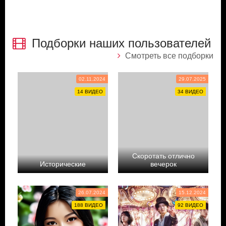
Подборки наших пользователей
Смотреть все подборки
02.11.2024
29.07.2025
14 ВИДЕО
34 ВИДЕО
Скоротать отлично
Исторические
вечерок
Yul_h2
Doramalovepipa
26.07.2024
15.12.2024
188 ВИДЕО
92 ВИДЕО