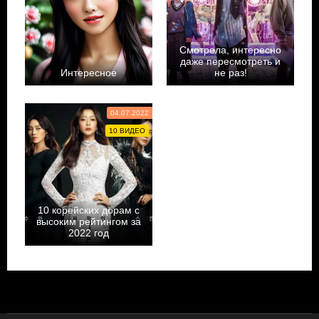
Смотрела, интересно
даже пересмотреть и
Интересное
не раз!
Tanya Shevchenko
Doramalovepipa
04.07.2022
10 ВИДЕО
10 корейских дорам с
высоким рейтингом за
2022 год
admin