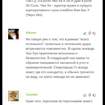
Пак Су Э в роли Чжэ Хи и Ли И Дам в роли
Ли Соль. Чжэ Хи - куратор музея и супруга
корпоративного сына плейбоя Ким Кан У
(Чжун Хёк).
Kitsune
0
Не говоря уже о том, что в рамках "всего
остального" сюжетные и логические дыры
встречаются повсеместно. В одном эпизоде
Хан Сук практически всесильна и
безжалостна. В следующей она каким-то
образом оказывается загнанной в угол и
примирительной. Секретарша Го всегда
знает, где кто находится, и обычно прячется
на виду, но никто никогда ее не замечает.
Turandot
0
Хуже того, персонаж за персонажем знают,