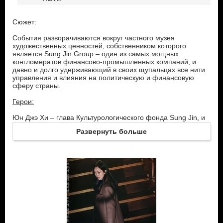
Сюжет:
События разворачиваются вокруг частного музея
художественных ценностей, собственником которого
является Sung Jin Group – один из самых мощных
конгломератов финансово-промышленных компаний, и
давно и долго удерживающий в своих щупальцах все нити
управления и влияния на политическую и финансовую
сферу страны.
Герои:
Юн Джэ Хи – глава Культурологического фонда Sung Jin, и
по совместительству директор того самого музея. Чтобы
Развернуть больше
добиться своего положения, женщина оставила своего
давнего возлюбленного и вышла замуж за второго сына в
семье, контролирующей Sung Jin Group. Женщина
искренне полагает, что в главное жизни не любовь, а
стабильное положение и большой доход. Однако дело
осложняется тем, что ее муж незаконнорождённый, и ему
закрыты многие пути к блестящей карьере. Но героиня не
собирается останавливаться. Она решает сделать своего
супруга президентом страны, для чего вступает в союз с
претендентом на пост генерального прокурора, и вместе
они начинают борьбу против Sung Jin.