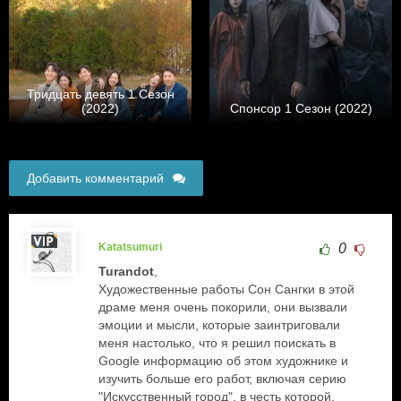
Тридцать девять 1 Сезон
(2022)
Спонсор 1 Сезон (2022)
Добавить комментарий
Katatsumuri
0
Turandot
,
Художественные работы Сон Сангки в этой
драме меня очень покорили, они вызвали
эмоции и мысли, которые заинтриговали
меня настолько, что я решил поискать в
Google информацию об этом художнике и
изучить больше его работ, включая серию
"Искусственный город", в честь которой,