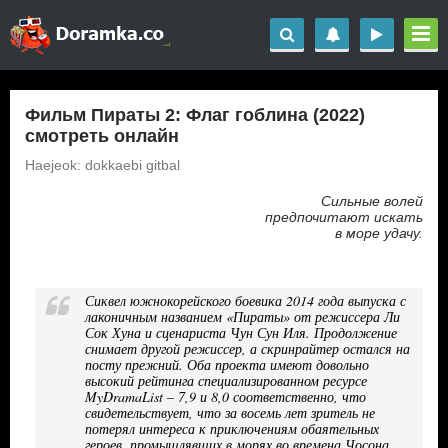
Фильм Пираты 2: Флаг гоблина (2022)
смотреть онлайн
Haejeok: dokkaebi gitbal
Сильные волей
предпочитают искать
в море удачу.
Сиквел южнокорейского боевика 2014 года выпуска с
лаконичным названием «Пираты» от режиссера Ли
Сок Хуна и сценариста Чун Сун Иля. Продолжение
снимает другой режиссер, а скринрайтер остался на
посту прежний. Оба проекта имеют довольно
высокий рейтинга специализированном ресурсе
MyDramaList – 7,9 и 8,0 соответственно, что
свидетельствует, что за восемь лет зритель не
потерял интереса к приключениям обаятельных
героев, промышлявших в морях во времена Чосона…