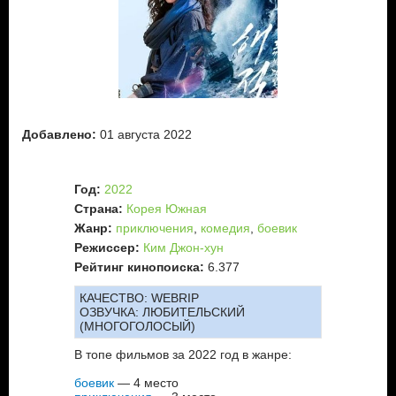
корабля. Ищет сокровища.
Кан Сеоб – правая рука У Му Чи. Такой же морской волк, с
теми же жизненными установками и целями.
Хэ Ранг – отважная капитанше конкурирующей пиратской
команды, весьма разношерстной, но не менее отчаянной и
профессиональной. Готова в определенном смысле
сотрудничать с У Му Чи.
Добавлено:
01 августа 2022
Бу Хын Су – еще одна конкурирующая компания морских
волков, показывающая конкурентам жесткую оппозицию.
Год:
2022
Кто же из них первым доберется до заветного сокровища?
Как сложатся отношения между У Му Чи и Хэ Ранг, неужели
Страна:
Корея Южная
обойдётся без романтического увлечения?
Жанр:
приключения
,
комедия
,
боевик
Режиссер:
Ким Джон-хун
Рейтинг кинопоиска:
6.377
КАЧЕСТВО:
WEBRIP
ОЗВУЧКА:
ЛЮБИТЕЛЬСКИЙ
(МНОГОГОЛОСЫЙ)
В топе фильмов за 2022 год в жанре:
боевик
— 4 место