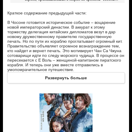
Краткое содержание предыдущей части:
В Чосоне готовится историческое событие – воцарение
новой императорский династии. В аккурат к этому
торжеству делегация китайских дипломатов везут в дар
новому дружественному правителю государственную
печать. Но по пути их кораблю проглатывает огромный кит.
Правительство объявляет огромное вознаграждение тем,
кто найдет и вернет печать. Это мотивирует Чан Са Чжуна
сотоварищи идти по следу морского чудища. В процессе он
пересекается с Е Воль – женщиной-капитаном пиратского
корабля. И теперь они уже вместе отправились в
умопомрачительное путешествие.
Развернуть больше
Сюжет сиквела:
На этот раз зрителю предстоит наблюдать за
приключениями пиратского судна и его команды,
состоящей из оторванных головорезов, которые бороздят
океанские просторы, охотясь за сокровищами
императорского семейства, которые затонули.
Главные герои:
У Му Чи – капитан пиратской команды, умудренный опытом
морской разбойник, знающий толк в жизни на борту