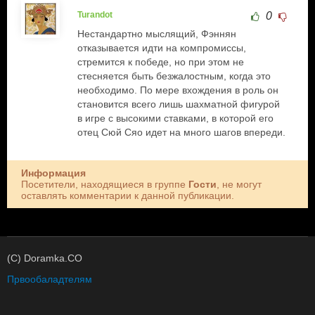
Turandot
0
Нестандартно мыслящий, Фэннян
отказывается идти на компромиссы,
стремится к победе, но при этом не
стесняется быть безжалостным, когда это
необходимо. По мере вхождения в роль он
становится всего лишь шахматной фигурой
в игре с высокими ставками, в которой его
отец Сюй Сяо идет на много шагов впереди.
Информация
Посетители, находящиеся в группе
Гости
, не могут
оставлять комментарии к данной публикации.
(C) Doramka.CO
Првообаладтелям