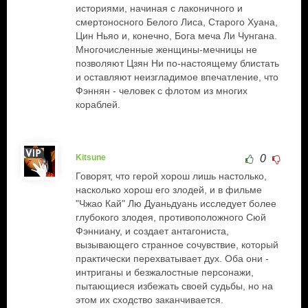
историями, начиная с лаконичного и
смертоносного Белого Лиса, Старого Хуана,
Цин Ньяо и, конечно, Бога меча Ли Чунгана.
Многочисленные женщины-мечницы не
позволяют Цзян Ни по-настоящему блистать
и оставляют неизгладимое впечатление, что
Фэннян - человек с флотом из многих
кораблей.
Kitsune
0
Говорят, что герой хорош лишь настолько,
насколько хорош его злодей, и в фильме
"Чжао Кай" Лю Дуаньдуань исследует более
глубокого злодея, противоположного Сюй
Фэнниану, и создает антагониста,
вызывающего странное сочувствие, который
практически перехватывает дух. Оба они -
интриганы и безжалостные персонажи,
пытающиеся избежать своей судьбы, но на
этом их сходство заканчивается.