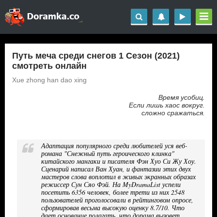
Путь меча среди снегов 1 Сезон (2021)
смотреть онлайн
Xue zhong han dao xing
Время усобиц.
Если лишь хаос вокруг.
сложно сражаться.
Адаптация популярного среди любителей уся веб-
романа "Снежный путь героического клинка"
китайского мангаки и писателя Фэн Хуо Си Жу Хоу.
Сценарий написал Ван Хуан, и фантазии этих двух
мастеров слова воплотил в живых экранных образах
режиссер Сун Сяо Фэй. На MyDramaList успели
посетить 6356 человек, более трети из них 2548
пользователей проголосовали в рейтинговом опросе,
сформировав весьма высокую оценку 8.7/10. Что
дает основание полагать, что дорама вызовет