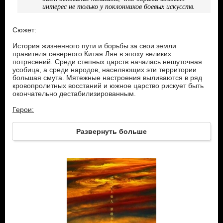
интерес не только у поклонников боевых искусств.
Сюжет:
История жизненного пути и борьбы за свои земли
правителя северного Китая Лян в эпоху великих
потрясений. Среди степных царств началась нешуточная
усобица, а среди народов, населяющих эти территории
большая смута. Мятежные настроения выливаются в ряд
кровопролитных восстаний и южное царство рискует быть
окончательно дестабилизированным.
Герои:
Сюй Сяо – первый правитель Северного Ляна, великий
Развернуть больше
Мастер боевых искусств.
Сюй Фэн Нянь – сын и наследник Сюй Сяо правитель
Северного Ляна. Достиг поставленных целей и преуспел не
только в военном деле и боевых искусствах, но в большой
политической игре. Хотя многие думали, что он не сможет
быть таким же сильным правителем, как его отец. Но
теперь ему предстоит защитить свои владения от
наступающего врага. Для этого он сумел создать мощную
армию и ее авангард – непобедимую конницу Бэйлян.
Бэйманг – коварный и мощный враг, вторгшийся в пределы