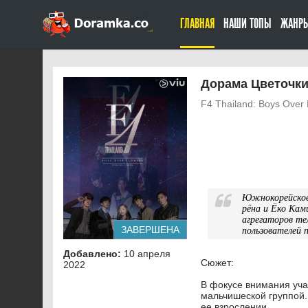
ГЛАВНАЯ
НАШИ ТОПЫ
ЖАНР
Дорама Цветочки 
F4 Thailand: Boys Over
Южнокорейское
рёна и Ёко Кам
агрегаторов те
пользователей 
ЗАВЕРШЕНА
Добавлено:
10 апреля
Сюжет:
2022
В фокусе внимания уча
мальчишеской группой.
ее взрослении.