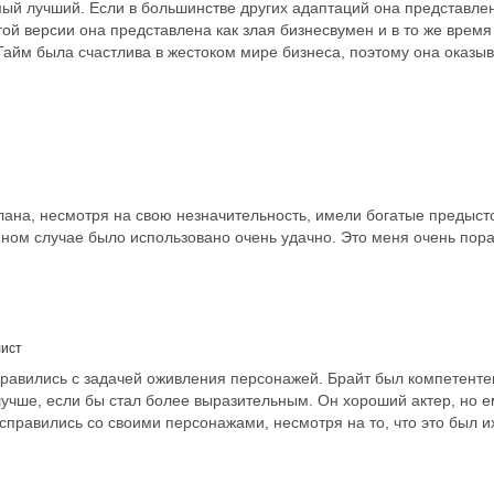
мый лучший. Если в большинстве других адаптаций она представлен
 этой версии она представлена как злая бизнесвумен и в то же время
 Тайм была счастлива в жестоком мире бизнеса, поэтому она оказыв
ана, несмотря на свою незначительность, имели богатые предыст
ном случае было использовано очень удачно. Это меня очень пора
лист
правились с задачей оживления персонажей. Брайт был компетентен
 лучше, если бы стал более выразительным. Он хороший актер, но 
справились со своими персонажами, несмотря на то, что это был и