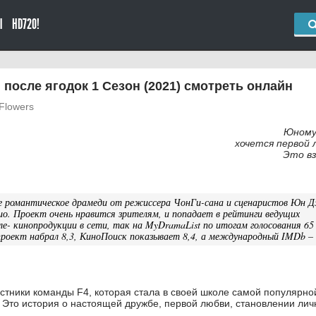
Ы
HD720!
после ягодок 1 Сезон (2021) смотреть онлайн
 Flowers
Юному
хочется первой
Это в
 романтическое драмеди от режиссера ЧонГи-сана и сценаристов Юн 
ио. Проект очень нравится зрителям, и попадает в рейтинги ведущих
ле- кинопродукции в сети, так на MyDramaList по итогам голосования 65
проект набрал 8,3, КиноПоиск показывает 8,4, а международный IMDb – 
стники команды F4, которая стала в своей школе самой популярно
 Это история о настоящей дружбе, первой любви, становлении лич