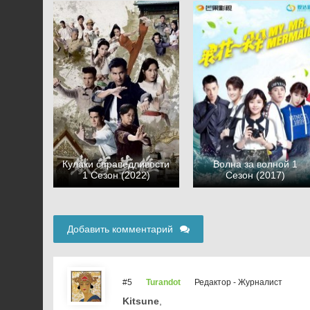
Кулаки справедливости
Волна за волной 1
1 Сезон (2022)
Сезон (2017)
Добавить комментарий
#5
Turandot
Редактор - Журналист
Kitsune
,