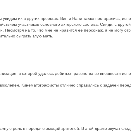
 увидим их в других проектах. Вин и Нани также постарались, исп
ействием участников основного актерского состава. Синди, с другой
н. Несмотря на то, что мне не нравится ее персонаж, я не могу отр
ительно сыграть злую мать.
низация, в которой удалось добиться равенства во внешности исп
иколепен. Кинематографисты отлично справились с задачей перед
ажную роль в передаче эмоций зрителей. В этой драме звучат сл