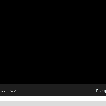
естра Гу Джун Пё. Умная и боевая барышня, сумевшая разрулить
ненависть недалеко ушла от любви… Но сама девушка влюблена в 
шения героев дальше?
Быстр
ь жалоба?