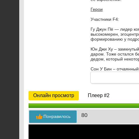
Герои
Участники F4:
Гу Джун Пё — лидер к
высокомерен, эгоцентр
формированию у подро
Юн Джи Ху – замкнуты
даром. Тоже остался б
дедом, который некото
Сон У Бин – отчаянный
казино, отелями и клу
Со И Джон — любимец ж
гончарного искусства, 
закомплексованный мал
Онлайн просмотр
Плеер #2
Другие главные герои:
Гым Чан Ди – предмет 
80
Понравилось
оказавшийся в престиж
Чу Га Ыль – подруга Гы
поскольку дала ему от