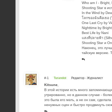
Who am I - Bright,
Shooting Star в ис
In the Wind by Dew
โลกของฉันคือเธอ (
One Last Cry by Vi
Nighttime by Bright
Best Life by Nani
แสงที่ปลายฟ้า (Silh
Shooting Star и O
Наконец, это лучш
тайскую версию. 
#-1
Turandot
Редактор - Журналист
Kitsune
,
В этой истории есть много запоминающи
утрированно, но в данном случае - боле
это была его мать, а не он сам, сдела
ненужных сцен и быстро продвинуть сюж