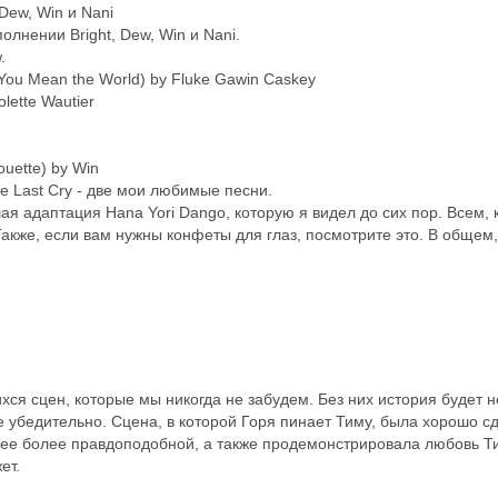
 Dew, Win и Nani
полнении Bright, Dew, Win и Nani.
.
You Mean the World) by Fluke Gawin Caskey
olette Wautier
ouette) by Win
ne Last Cry - две мои любимые песни.
ая адаптация Hana Yori Dango, которую я видел до сих пор. Всем, 
Также, если вам нужны конфеты для глаз, посмотрите это. В общем
хся сцен, которые мы никогда не забудем. Без них история будет 
е убедительно. Сцена, в которой Горя пинает Тиму, была хорошо сд
ла ее более правдоподобной, а также продемонстрировала любовь Т
ет.