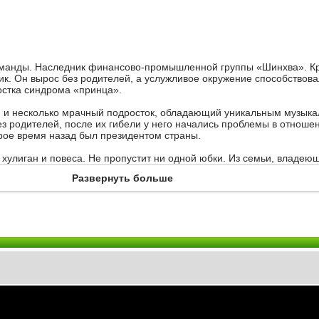
оманды. Наследник финансово-промышленной группы «Шинхва». Кр
ик. Он вырос без родителей, а услужливое окружение способствов
стка синдрома «принца».
й и несколько мрачный подросток, обладающий уникальным музык
ез родителей, после их гибели у него начались проблемы в отноше
рое время назад был президентом страны.
 хулиган и повеса. Не пропустит ни одной юбки. Из семьи, владею
бами, и имеющей связи с криминалитетом.
Развернуть больше
енщин и девушек всех возрастов. Его отец – известный в стране 
а еще владелец художественного музея. Но в глубине души он очен
ьчик со множеством страхов.
издевательств со стороны вышеперечисленных мажоров. Из бедной
ной школе благодаря стипендии за достижения в плавании.
м Чан Ди, спасшая его от суицида. Предмет ненависти и мести Гу 
пор, а затем предмет обожания.