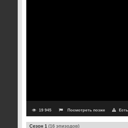
Ку Джун Хи – родная с
любовный треугольник.
Но, как часто бывает 
Ху. Как сложатся отно
19 945
Посмотреть позже
Ест
Сезон 1
(16 эпизодов)