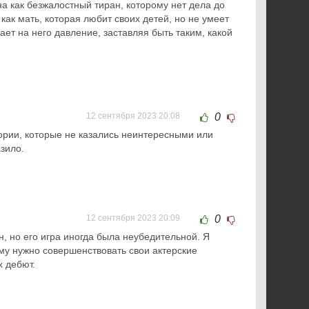
а как безжалостный тиран, которому нет дела до
 как мать, которая любит своих детей, но не умеет
ает на него давление, заставляя быть таким, какой
12 сентября 2023 20:08
0
ории, которые не казались неинтересными или
зило.
12 сентября 2023 20:09
0
, но его игра иногда была неубедительной. Я
ему нужно совершенствовать свои актерские
х дебют.