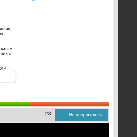
асив,
ало
альным
ниях с
щей
мастер
ь
 семьи,
23
Не понравилось
Джун Пё,