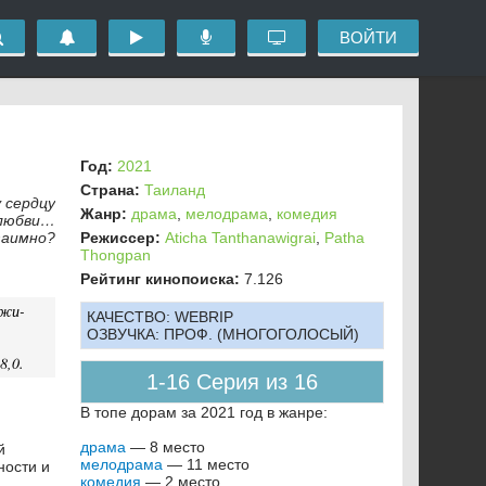
ВОЙТИ
Год:
2021
Страна:
Таиланд
 сердцу
Жанр:
драма
,
мелодрама
,
комедия
 любви…
заимно?
Режиссер:
Aticha Tanthanawigrai
,
Patha
Thongpan
Рейтинг кинопоиска:
7.126
Джи-
КАЧЕСТВО:
WEBRIP
ОЗВУЧКА:
ПРОФ. (МНОГОГОЛОСЫЙ)
8,0.
1-16 Серия из 16
В топе дорам за 2021 год в жанре:
драма
— 8 место
й
мелодрама
— 11 место
ности и
комедия
— 2 место