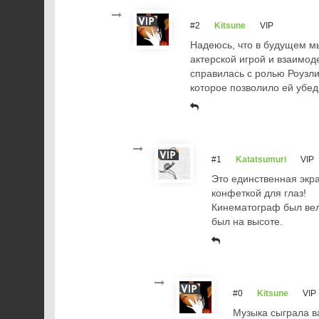
#2
Kitsune
VIP
Надеюсь, что в будущем мы
актерской игрой и взаимод
справилась с ролью Роузли
которое позволило ей убед
#1
Katatsumuri
VIP
Это единственная экра
конфеткой для глаз!
Кинематограф был вел
был на высоте.
#0
Kitsune
VIP
Музыка сыграла в