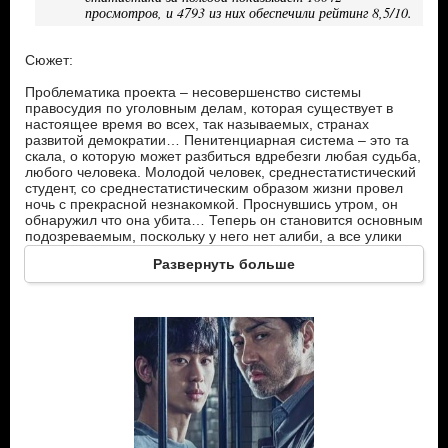
просмотров, и 4793 из них обеспечили рейтинг 8,5/10.
Сюжет:
Проблематика проекта – несовершенство системы
правосудия по уголовным делам, которая существует в
настоящее время во всех, так называемых, странах
развитой демократии… Пенитенциарная система – это та
скала, о которую может разбиться вдребезги любая судьба,
любого человека. Молодой человек, среднестатистический
студент, со среднестатистическим образом жизни провел
ночь с прекрасной незнакомкой. Проснувшись утром, он
обнаружил что она убита… Теперь он становится основным
подозреваемым, поскольку у него нет алиби, а все улики
против него. Поскольку дело совершенно однозначное, и
Развернуть больше
на оправдание подсудимого никто не уповает, то все
известные адвокаты отказываются браться за это заведомо
проигрышное дело. Поэтому оно попадает в руки
начинающего юриста…
Герои:
Хён Су - студент обычного колледжа, вдруг становится
главным подозреваемым в деле об убийстве женщины.
Шин Чжун Хан - единственный адвокат, готовый помочь Ким
Хен Су. Едва окончив юридическую школу, ему в руки