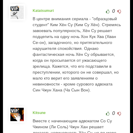
Katatsumuri
0
В центре внимания сериала - "образцовый
студент" Ким Хён Су (Ким Су Хён). Стремясь
завоевать популярность, Хён Су решает
подцепить на одну ночь Хон Кук Хва (Хван
Се-он), загадочного, но притягательного
нарушителя спокойствия. Однако
фантастическая ночь Хён Су обрывается,
когда он просыпается от ужасающего
зрелища. Кажется, что его подставили в
преступлении, которого он не совершал, но
мало кто верит его заявлениям о
невиновности - кроме сурового адвоката
Син Чжун Хана (Ча Сын Вон).
Kitsune
0
Вместе с начинающим адвокатом Со Су
Чжином (Ли Соль) Чжун Хан решает
доказать невиновность Хён Су, но по мере