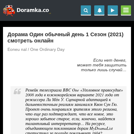
Дорама Один обычный день 1 Сезон (2021)
смотреть онлайн
Eoneu nal / One Ordinary Day
Если нет денег,
может тебя защитить
только лишь случай…
Ремейк телесериала BBC One «Уголовное правосудие»
2008 года в южнокорейском варианте 2021 года от
режиссера Ли Мён У. Сценарной адаптацией к
дальневосточным реалиям занимался Квон Сун Гю.
Проект очень понравился зрителям этого региона,
что еще раз подтверждает, что все новое, это
хорошо забытое старое, если, конечно, найдется
талантливый интерпретатор… На ресурсе,
объединяющем поклонников дорам MyDramaList
статистика за полгода показывает 16042