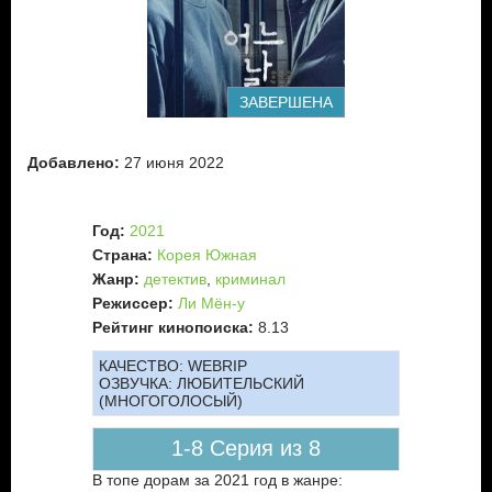
попадает громкое дело, и в итоге его ничем не
примечательная жизнь выходит на новый уровень.
Теперь задача юного адвоката во-первых, уберечь своего
такого же юного подзащитного не сболтнуть лишнего
следователям. А во-вторых, в ускоренном режиме самому
ЗАВЕРШЕНА
заняться расследованием произошедшего, чтобы найти
реального убийцу девушки. Смогут ли герои справится с
этими сложными задачами, и достичь своих целей: спасти
Добавлено:
27 июня 2022
невиновного от несправедливого приговора и наказать
преступника?
Год:
2021
Страна:
Корея Южная
Жанр:
детектив
,
криминал
Режиссер:
Ли Мён-у
Рейтинг кинопоиска:
8.13
КАЧЕСТВО:
WEBRIP
ОЗВУЧКА:
ЛЮБИТЕЛЬСКИЙ
(МНОГОГОЛОСЫЙ)
1-8 Серия из 8
В топе дорам за 2021 год в жанре: