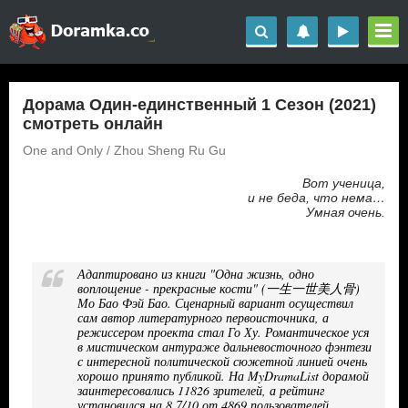
Дорама Один-единственный 1 Сезон (2021)
смотреть онлайн
One and Only / Zhou Sheng Ru Gu
Вот ученица,
и не беда, что нема…
Умная очень.
Адаптировано из книги "Одна жизнь, одно
воплощение - прекрасные кости" (一生一世美人骨)
Мо Бао Фэй Бао. Сценарный вариант осуществил
сам автор литературного первоисточника, а
режиссером проекта стал Го Ху. Романтическое уся
в мистическом антураже дальневосточного фэнтези
с интересной политической сюжетной линией очень
хорошо принято публикой. На MyDramaList дорамой
заинтересовались 11826 зрителей, а рейтинг
установился на 8,7/10 от 4869 пользователей.