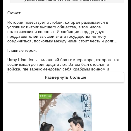
Сюжет:
История повествует о любви, которая развивается в
условиях интриг высшего общества, в том числе
политических и военных. И любящие сердца двух
представителей высшей знати государства не могут
соединиться, поскольку между ними стоит честь и долг…
Главные герои:
Чжоу Шэн Чэнь – младший брат императора, которого тот
воспитывал до тринадцати лет. Затем был отослан в
войска, где зарекомендовал себя храбрым воином и
отлично образованным полководцем. Через несколько лет
Развернуть больше
превратился в прославенного, верного и опытного
генерала.
Цуй Ши И – образованная аристократка, которую с
рождения обручили с сыном императора – наследным
принцем. После неких трагических событий стала немой. А
когда ее жених стал императором, вопреки желанию ее
семьи Цуй, вдовствующая императрица пересмотрела
условия помолвки, и теперь у девушки новый жених –
болезненный принц, который, конечно станет наследником,
если только доживет.