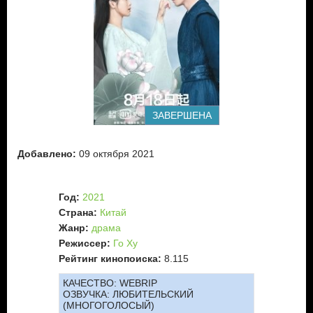
Чжоу Шенг Чен возвращается в столицу на фоне
политической неразберихи. Он соглашается принять Цуй
Ши И в ученики, чтобы положить конец вражде
императорской семьи и влиятельного клана Цуй. Так
девушка оказалась в поместье своего нового Учителя в
Западном государстве. Несмотря на различия между
немой столичной аристократкой и закаленным в боях
генералом, между ними устанавливается полное
взаимопонимание на уровне учитель-ученик. Но развитию
любовных чувств мешают принципы и обязанности, а
ЗАВЕРШЕНА
продолжающаяся борьба за власть во дворце постоянно
угрожает снова запутать их обоих в новые интриги.
Добавлено:
09 октября 2021
Год:
2021
Страна:
Китай
Жанр:
драма
Режиссер:
Го Ху
Рейтинг кинопоиска:
8.115
КАЧЕСТВО:
WEBRIP
ОЗВУЧКА:
ЛЮБИТЕЛЬСКИЙ
(МНОГОГОЛОСЫЙ)