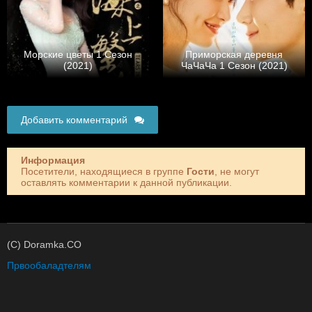
Морские цветы 1 Сезон
Приморская деревня
(2021)
ЧаЧаЧа 1 Сезон (2021)
Добавить комментарий
Информация
Посетители, находящиеся в группе
Гости
, не могут
оставлять комментарии к данной публикации.
(C) Doramka.CO
Првообаладтелям