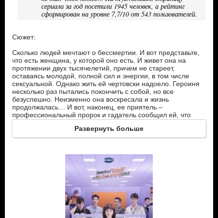
сериала за год посетили 1945 человек, а рейтинг
сформирован на уровне 7,7/10 от 543 пользователей.
Сюжет:
Сколько людей мечтают о бессмертии. И вот представьте,
что есть женщина, у которой оно есть. И живет она на
протяжении двух тысячелетий, причем не стареет,
оставаясь молодой, полной сил и энергии, в том числе
сексуальной. Однако жить ей чертовски надоело. Героиня
несколько раз пытались покончить с собой, но все
безуспешно. Неизменно она воскресала и жизнь
продолжалась… И вот, наконец, ее приятель –
профессиональный пророк и гадатель сообщил ей, что
если в течение года она влюбится по настоящему, обретя
Развернуть больше
любовь на всю оставшуюся жизнь, то сможет утратить свой
дар вечной жизни, состарится, как все и умрет своей
смертью. Однако дело осложняется тем, что у нее четыре
поклонника, и как же определить, кто из них тот самый?
Главные герои:
Момай – девушка 2000 лет от роду. Не болеет, не стареет,
не умирает…
Кратинг – лучший друг героини и известный предсказатель
будущего.