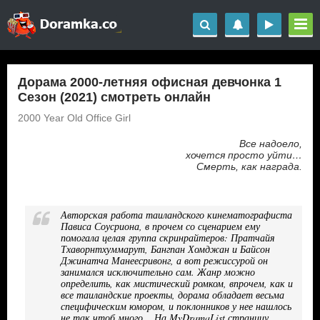
Дорама 2000-летняя офисная девчонка 1
Сезон (2021) смотреть онлайн
2000 Year Old Office Girl
Все надоело,
хочется просто уйти…
Смерть, как награда.
Авторская работа таиландского кинематографиста
Пависа Соусриона, в прочем со сценарием ему
помогала целая группа скринрайтеров: Пратчайя
Тхаворнтхуммарут, Бангпан Хомджан и Байсон
Джинатча Манеесривонг, а вот режиссурой он
занимался исключительно сам. Жанр можно
определить, как мистический ромком, впрочем, как и
все таиландские проекты, дорама обладает весьма
специфическим юмором, и поклонников у нее нашлось
не так чтоб много… На MyDramaList страницу