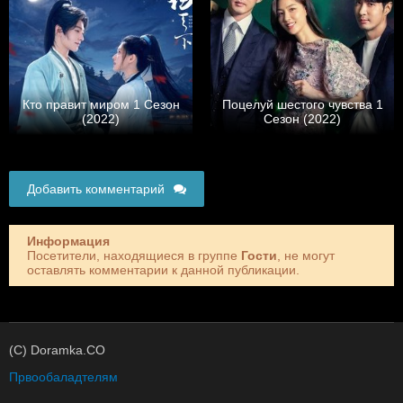
Кто правит миром 1 Сезон
Поцелуй шестого чувства 1
(2022)
Сезон (2022)
Добавить комментарий
Информация
Посетители, находящиеся в группе
Гости
, не могут
оставлять комментарии к данной публикации.
(C) Doramka.CO
Првообаладтелям