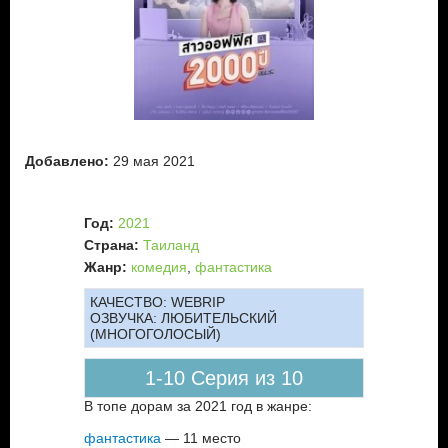
Тхавин – первый претендент. Трудолюбивый и щедрый
босс.
Кхун Пром – второй влюбленный. Крупнейший клиент их
компании.
Кампан – третий поклонник. Коллега. Просто очень милый
молодой человек.
Добавлено:
29 мая 2021
Му Тод – четвертый в списке потенциальных мужей. Лихой
новичок в компании.
Четверо соискателей любви всей жизни. Есть из кого
Год:
2021
выбрать, вот только как не ошибиться и определить того
Страна:
Таиланд
самого – единственного? Сможет ли юная на вид, но очень
Жанр:
комедия
,
фантастика
опытная женщина со стажем в две тысячи лет пробега
определить точную цель для любви и смерти…
КАЧЕСТВО:
WEBRIP
ОЗВУЧКА:
ЛЮБИТЕЛЬСКИЙ
(МНОГОГОЛОСЫЙ)
1-10 Серия из 10
В топе дорам за 2021 год в жанре:
фантастика
— 11 место