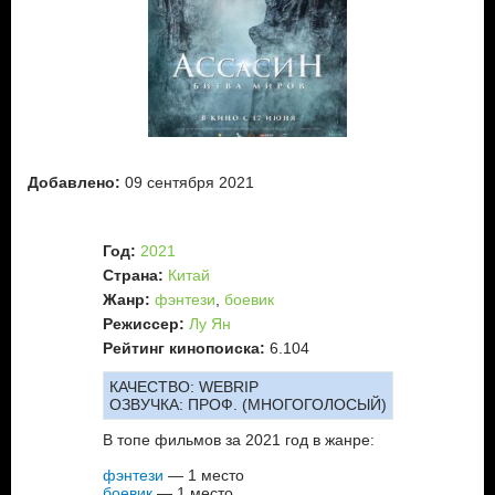
технологий.
Лу Конгвен – автор фэнтезийного вебтуна, создавшего
некий параллельный мир в своем романе "Богоубийца".
Молодой, но очень занудный.
Когда Ту Линг помогает Гуань Нину скрыться от
преследования, она затем сообщает ему, что их встреча не
случайна… Она и Ли Му предлагают несчастному помощь
в поисках его дочери, при условии, что он убьет Лу
Добавлено:
09 сентября 2021
Конгвена. Все дело в том, что герой из мира веб-туна,
прототипом которого является Лу, собирается убить некого
злодея, прототипом в реальном мире которого является Ли
Му. И магнат убежден, что если это произойдет в сюжете
Год:
2021
графической новеллы, то ему тоже придет конец… Но
Страна:
Китай
почему именно Гуань должен стать ассасином?
Жанр:
фэнтези
,
боевик
Режиссер:
Лу Ян
Рейтинг кинопоиска:
6.104
КАЧЕСТВО:
WEBRIP
ОЗВУЧКА:
ПРОФ. (МНОГОГОЛОСЫЙ)
В топе фильмов за 2021 год в жанре:
фэнтези
— 1 место
боевик
— 1 место