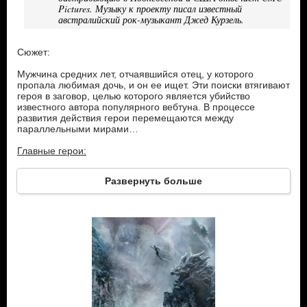
Pictures. Музыку к проекту писал известный
австралийский рок-музыкант Джед Курзель.
Сюжет:
Мужчина средних лет, отчаявшийся отец, у которого
пропала любимая дочь, и он ее ищет. Эти поиски втягивают
героя в заговор, целью которого является убийство
известного автора популярного вебтуна. В процессе
развития действия герои перемещаются между
параллельными мирами…
Главные герои:
Гуань Нин – ничем не выдающийся среднестатистический
Развернуть больше
гражданин, у которого бесследно исчезла дочь. Шесть лет
он безуспешно пытается ее найти, и в тот самый момент,
когда ему кажется, что он нашел торговцев людьми,
которые ее похитили, он оказывается в очередном тупике,
да еще и попадает под арест местной полиции…
Тангерин – дочь главного героя.
Ту Линг – незнакома женщина, которая помогает герою
после его побега из-под стражи.
Ли Му – крупный бизнесмен в области компьютерных