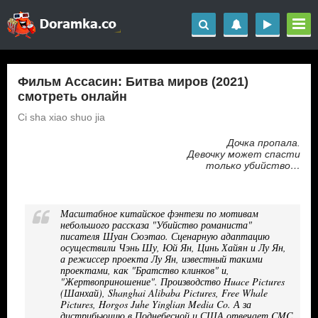
Фильм Ассасин: Битва миров (2021)
смотреть онлайн
Ci sha xiao shuo jia
Дочка пропала.
Девочку может спасти
только убийство…
Масштабное китайское фэнтези по мотивам
небольшого рассказа "Убийство романиста"
писателя Шуан Сюэтао. Сценарную адаптацию
осуществили Чэнь Шу, Юй Ян, Цинь Хайян и Лу Ян,
а режиссер проекта Лу Ян, известный такими
проектами, как "Братство клинков" и,
"Жертвоприношение". Производство Huace Pictures
(Шанхай), Shanghai Alibaba Pictures, Free Whale
Pictures, Horgos Juhe Yinglian Media Co. А за
дистрибьюцию в Поднебесной и США отвечает CMC