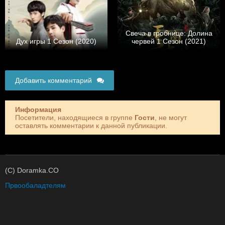
Свеча в гробнице: Долина
Дух игры 1 Сезон (2020)
червей 1 Сезон (2021)
Добавить комментарий
Информация
Посетители, находящиеся в группе
Гости
, не могут
оставлять комментарии к данной публикации.
(C) Doramka.CO
Првообаладтелям