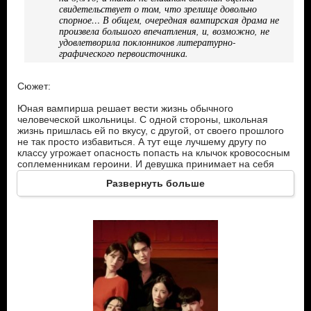
свидетельствует о том, что зрелище довольно
спорное… В общем, очередная вампирская драма не
произвела большого впечатления, и, возможно, не
удовлетворила поклонников литературно-
графического первоисточника.
Сюжет:
Юная вампирша решает вести жизнь обычного
человеческой школьницы. С одной стороны, школьная
жизнь пришлась ей по вкусу, с другой, от своего прошлого
не так просто избавиться. А тут еще лучшему другу по
классу угрожает опасность попасть на клычок кровососным
соплеменникам героини. И девушка принимает на себя
ответственность оградить парня от таких посягательств. И
Развернуть больше
это будет, конечно, весьма непросто…
Главные герои:
Ён Со – вампир полукровка. У девушки мама – человек, а
папа чистокровный вампир. Красива, умна, обладает
массой вампирских способностей. На момент начала
действия девушке 118 лет, и она решает завязать со своим
вампирским прошлым и идет учиться в среднюю школу. Но
вот закончить ее – становится одной из самых сложных
задач.