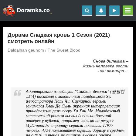
Дорама Сладкая кровь 1 Сезон (2021)
смотреть онлайн
Daldalhan geunom / The Sweet Blood
Снова дилемма –
жизнь человека вести
или вампира…
Адаптировано из вебтуна "Сладкая девочка" (달달한
그녀) писателя с лаконичным псевдонимом S и
иллюстратора Наль Чи. Сценарной версией
занимался Хван Да Сыль, экранная интерпретация
принадлежит режиссеру Ха Хан Ме. Молодежный
мистический ромком вызвал довольно большой
интерес у публики, например, только на ресурсе
MyDramaList страницу сериала посетили 11977
человек. 4754 пользователя оценили дораму в среднем
на 6,8/10, и такая не слишком высокая оценка