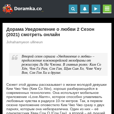
Дорама Уведомление о любви 2 Сезон
(2021) смотреть онлайн
Johahamyeon ullineun
Второй сезон сериала «Уведомление о любви» –
продолжение южнокорейской мелодрамы от
режиссера Ли На Чжона. В главных ролях: Ким Со
Хён, Чон Га Рам, Сон Ган, Щин Сын Хо, Чхве Чжу
Вон, Сон Гон Хи и другие.
Сюжет этой драмы рассказывает о жизни молодой девушки
Ким Чжо Чжо (Ким Со Хён), хорошо разбирающейся в
современных технологиях. Она использует мобильное
приложение «Love Alarm», которое способно улавливать
любовные чувства в радиусе 10-ти метров. Так, в первом
сезоне приложение оповестило Ким Чжо Чжо сразу о двух
парнях, которым она небезразлична. Один из них – её
одноклассник Хван Сон О (Сон Ган), а второй – её лучший