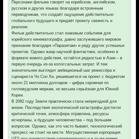
Персонажи фильма говорят на корейском, английском,
русском и других языках благодаря встроенным
переводчикам, что создаёт ощущение действительно
глобального будущего и придаёт проекту свежесть и
реализм.
Фильм действительно стал знаковым событием для
корейского кинематографа, давно заслужившего мировое
признание благодаря «Паразитам» и ряду других успешных
проектов. Однако жанр научной фантастики, особенно в
формате живого действия, остаётся редкостью в Азии – в
первую очередь из-за колоссальных затрат. И тем
значительнее выглядит амбициозный шаг режиссёра и
сценариста Чо Сон Хи, решившегося на проект с бюджетом
около 21 миллиона долларов – цифра скромная по
голливудским меркам, но весьма серьёзная для Южной
Кореи.
В 2092 году Земля практически стала непригодной для
жизни. Последствия экологической катастрофы достигли
критической точки, атмосфера отравлена, ресурсы
исчерпаны, а будущее человечества – под большим
вопросом. Однако, как это часто бывает, технологический
прогресс не стоит на месте. Могущественная корпорация
UTS под руководством харизматичного и в то же время