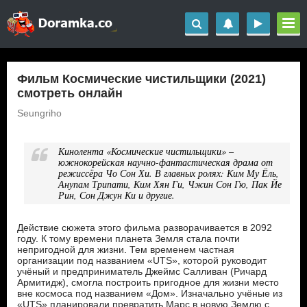
Фильм Космические чистильщики (2021)
смотреть онлайн
Seungriho
Кинолента «Космические чистильщики» –
южнокорейская научно-фантастическая драма от
режиссёра Чо Сон Хи. В главных ролях: Ким Му Ёль,
Анупам Трипати, Ким Хян Ги, Чжин Сон Гю, Пак Йе
Рин, Сон Джун Ки и другие.
Действие сюжета этого фильма разворачивается в 2092
году. К тому времени планета Земля стала почти
непригодной для жизни. Тем временем частная
организации под названием «UTS», которой руководит
учёный и предприниматель Джеймс Салливан (Ричард
Армитидж), смогла построить пригодное для жизни место
вне космоса под названием «Дом». Изначально учёные из
«UTS» планировали превратить Марс в новую Землю с