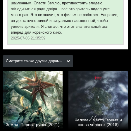
шаблонным. Спасти Землю, противостоять злодею,
объединиться ради добра – всё это зритель видел уже
много раз. Это не значит, что фильм не работает. Напротив,
он достаточно живой и визуально насыщенный, чтобы
увлечь зрителя. Я считаю, что этот значительный шаг
вперёд для корейского кино.
2025-07-05 21:35:59
Смотрите также другие дорамы
Человек, место, время и
Земля. Перезагрузка (2021)
снова человек (2018)