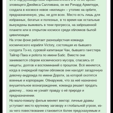
зловещего Джеймса Салливана, он же Ричард Армитедж,
создала в космосе новое «жилище» – утопию на орбите,
предназначенную, увы, не для всех. Место есть лишь для
избранных, богатых и полезных, в то время как остальные
вынуждены выживать в тени прогресса, на заброшенной
планете или в открытом космосе среди обломков былой
цивилизации.
На этом фоне работает разношёрстная команда
космического корабля Victory, состоящая из бывшего
солдата Тэ-хо, суровой капитанши Чан, бывшего гангстера
Тайгер Пака и робота по имени Бабс. Вместе они
занимаются сбором космического мусора, спасаясь от
нищеты, долгов и воспоминаний о прошлом. Всё меняется,
когда в очередной партии обломков они находят загадочную
девочку-андроида по имени Дороти, за которой охотятся
военные и корпорации. Обнаружив, что за неё назначено
внушительное вознаграждение, команда решает продать
девочку… пока не узнаёт правду о её природе и
предназначении.
Но мало-помалу фильм меняет вектор: личные драмы
уступают место крупному заговору и глобальной угрозе, из-
за чего повествование становится более предсказуемым и