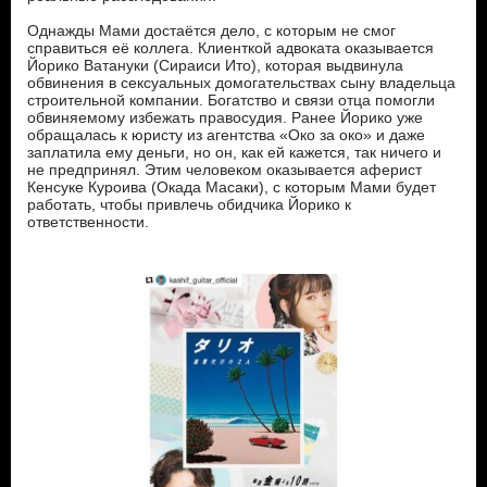
Однажды Мами достаётся дело, с которым не смог
справиться её коллега. Клиенткой адвоката оказывается
Йорико Ватануки (Сираиси Ито), которая выдвинула
обвинения в сексуальных домогательствах сыну владельца
строительной компании. Богатство и связи отца помогли
обвиняемому избежать правосудия. Ранее Йорико уже
обращалась к юристу из агентства «Око за око» и даже
заплатила ему деньги, но он, как ей кажется, так ничего и
не предпринял. Этим человеком оказывается аферист
Кенсуке Куроива (Окада Масаки), с которым Мами будет
работать, чтобы привлечь обидчика Йорико к
ответственности.