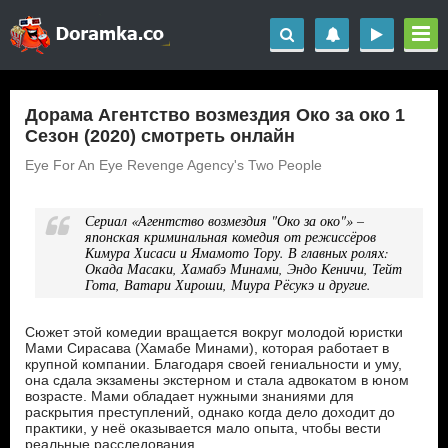
Дорама Агентство возмездия Око за око 1
Сезон (2020) смотреть онлайн
Eye For An Eye Revenge Agency's Two People
Сериал «Агентство возмездия "Око за око"» –
японская криминальная комедия от режиссёров
Кимура Хисаси и Ямамото Тору. В главных ролях:
Окада Масаки, Хамабэ Минами, Эндо Кеничи, Тейт
Гота, Ватари Хироши, Миура Рёсукэ и другие.
Сюжет этой комедии вращается вокруг молодой юристки
Мами Сирасава (Хамабе Минами), которая работает в
крупной компании. Благодаря своей гениальности и уму,
она сдала экзамены экстерном и стала адвокатом в юном
возрасте. Мами обладает нужными знаниями для
раскрытия преступлений, однако когда дело доходит до
практики, у неё оказывается мало опыта, чтобы вести
реальные расследования.