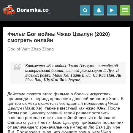
Фильм Бог войны Чжао Цзылун (2020)
смотреть онлайн
God of War: Zhao Zilong
Кинолента «Бог войны Чжао Цзылун» – китайский
исторический боевик, снятый режиссёром Е Луо. В
главных ролях: Майк Хе, Тиань Е Ли, Си Кай Нан, Ли
Юнь Ван, Шу Фэн Ян и другие.
Действие сюжета этого фильма о боевых искусствах
происходит в период правления древней династии Хань. В
центре сюжета окажется легендарный полководец Чжао
Цзылун (Майк Хе), также известный как Чжао Юнь. После
битвы при Цинчжоу главный герой решает оставить
военное ремесло и жить спокойной жизнью в Чаншане.
Однако спустя 7 лет к Чжао Цзылуну прибывает посланник
от величайшего военачальника империи Лю Бэя (Шу Фэн
Ян). Полководец, зная, что лучшего воина, чем Чжао