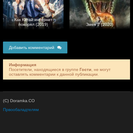
Как Китай интернет
покорял (2019)
Змея 2 (2020)
Добавить комментарий
Информация
Посетители, находящиеся в группе
Гости
, не могут
оставлять комментарии к данной публикации.
(C) Doramka.CO
Првообаладтелям