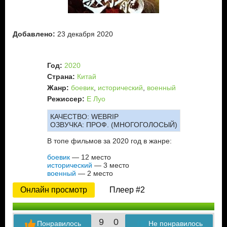
Добавлено:
23 декабря 2020
Год:
2020
Страна:
Китай
Жанр:
боевик
,
исторический
,
военный
Режиссер:
Е Луо
КАЧЕСТВО:
WEBRIP
ОЗВУЧКА:
ПРОФ. (МНОГОГОЛОСЫЙ)
В топе фильмов за 2020 год в жанре:
боевик
— 12 место
исторический
— 3 место
военный
— 2 место
Онлайн просмотр
Плеер #2
9
0
Понравилось
Не понравилось