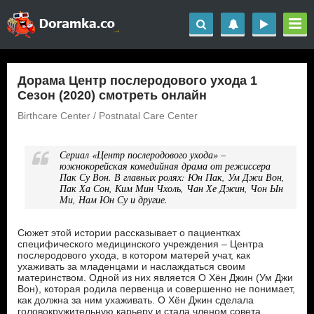
Дорама Центр послеродового ухода 1
Сезон (2020) смотреть онлайн
Birthcare Center / Postnatal Care Center
Сериал «Центр послеродового ухода» –
южнокорейская комедийная драма от режиссера
Пак Су Вон. В главных ролях: Юн Пак, Ум Джи Вон,
Пак Ха Сон, Ким Мин Чхоль, Чан Хе Джин, Чон Ын
Ми, Нам Юн Су и другие.
Сюжет этой истории рассказывает о пациентках
специфического медицинского учреждения – Центра
послеродового ухода, в котором матерей учат, как
ухаживать за младенцами и наслаждаться своим
материнством. Одной из них является О Хён Джин (Ум Джи
Вон), которая родила первенца и совершенно не понимает,
как должна за ним ухаживать. О Хён Джин сделала
головокружительную карьеру и стала членом совета