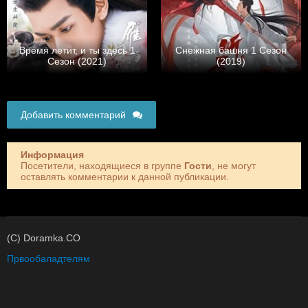
Время летит, и ты здесь 1
Снежная башня 1 Сезон
Сезон (2021)
(2019)
Добавить комментарий
Информация
Посетители, находящиеся в группе
Гости
, не могут
оставлять комментарии к данной публикации.
(C) Doramka.CO
Првообаладтелям