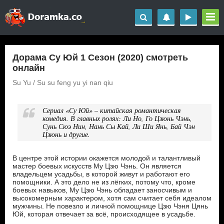
Дорама Су Юй 1 Сезон (2020) смотреть
онлайн
Su Yu / Su su feng yu yi nan qiu
Сериал «Су Юй» – китайская романтическая
комедия. В главных ролях: Ли Но, Го Цзюнь Чэнь,
Сунь Сюэ Нин, Нань Сы Кай, Ли Ши Янь, Бай Чэн
Цзюнь и другие.
В центре этой истории окажется молодой и талантливый
мастер боевых искусств Му Цзю Чэнь. Он является
владельцем усадьбы, в которой живут и работают его
помощники. А это дело не из лёгких, потому что, кроме
боевых навыков, Му Цзю Чэнь обладает заносчивым и
высокомерным характером, хотя сам считает себя идеалом
мужчины. Не повезло и личной помощнице Цзю Чэня Цянь
Юй, которая отвечает за всё, происходящее в усадьбе.