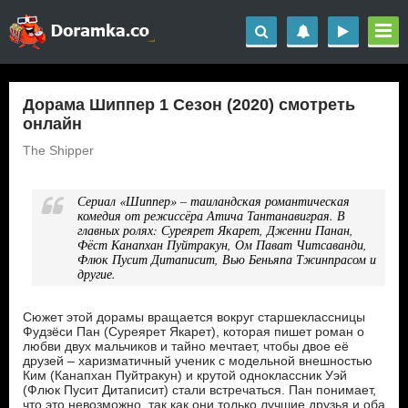
Дорама Шиппер 1 Сезон (2020) смотреть
онлайн
The Shipper
Сериал «Шиппер» – таиландская романтическая
комедия от режиссёра Атича Тантанавиграя. В
главных ролях: Суреярет Якарет, Дженни Панан,
Фёст Канапхан Пуйтракун, Ом Пават Читсаванди,
Флюк Пусит Дитаписит, Вью Беньяпа Тжинпрасом и
другие.
Сюжет этой дорамы вращается вокруг старшеклассницы
Фудзёси Пан (Суреярет Якарет), которая пишет роман о
любви двух мальчиков и тайно мечтает, чтобы двое её
друзей – харизматичный ученик с модельной внешностью
Ким (Канапхан Пуйтракун) и крутой одноклассник Уэй
(Флюк Пусит Дитаписит) стали встречаться. Пан понимает,
что это невозможно, так как они только лучшие друзья и оба