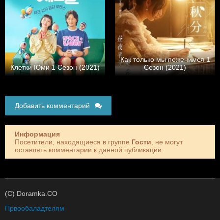
Как только мы поженимся 1
Клетки Юми 1 Сезон (2021)
Сезон (2021)
Добавить комментарий
Информация
Посетители, находящиеся в группе
Гости
, не могут
оставлять комментарии к данной публикации.
(C) Doramka.CO
Првообаладтелям