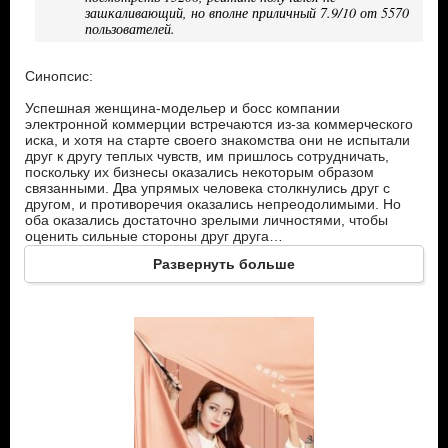
зашкаливающий, но вполне приличный 7.9/10 от 5570
пользователей.
Синопсис:
Успешная женщина-модельер и босс компании
электронной коммерции встречаются из-за коммерческого
иска, и хотя на старте своего знакомства они не испытали
друг к другу теплых чувств, им пришлось сотрудничать,
поскольку их бизнесы оказались некоторым образом
связанными. Два упрямых человека столкнулись друг с
другом, и противоречия оказались непреодолимыми. Но
оба оказались достаточно зрелыми личностями, чтобы
оценить сильные стороны друг друга…
Развернуть больше
Главные герои и другие персонажи:
Чжоу Фан – модный дизайнер. Умна, красива и очень
независима в суждениях и поступках.
Сун Линя - глава компании, занимающейся электронной
коммерцией. Он стал гораздо более открытым человеком
после появления в его жизни Чжоу Фан.
Цинь Цин – лучшая подруга Чжоу Фан и девушка Цзо
Юйлиня.