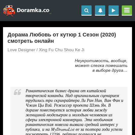
Дорама Любовь от кутюр 1 Сезон (2020)
смотреть онлайн
Love Designer / Xing Fu Chu Shou Ke Ji
Неукротимость, вообще,
может слегка помешать
в выборе друга…
Романтическая бизнес-драма от китайской
творческой команды. Над оригинальным сценарием
трудились три скринрайтера Ли Ран Нин, Ван Фан и
Чжан Цы Вэй. Режиссер проекта Шэнь Ян. В
дораме повествуется история любви между
женщиной-модельером и молодым человеком из
сферы электронной коммерции. Эта необычная
романтическая новелла вызвала средний интерес у
публики, и на MyDramaList ее за полтора года успели
посмотреть 13206, рейтинг получился не