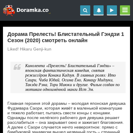
Дорама Прелесть! Блистательный Гэндзи 1
Сезон (2020) смотреть онлайн
Liked! Hikaru Genji-kun
Кинолента «Прелесть! Блистательный Гэндзи» –
японская фантастическая комедия, снятая
режиссёром Конака Кадзуя. В главных ролях: Ито
Саири, Чиба Юдай, Осима Ёко, Комацу Мидзуки,
Такэда Рэна, Тори Миюки и другие. Фильм создан по
мотивам одноимённой манги Ист Эм.
Главная героиня этой дорамы – молодая японская девушка
Фудзивара Саори, которая живёт в маленькой комнатушке
и тяжело работает, пытаясь свести концы с концами.
Однажды после нелёгкого рабочего дня девушка решает
расслабиться – она закрывает окно и зажигает благовония.
А далее с Саори случается нечто невероятное: прямо с
бамбуковой занавески вышел незваный гость – странный