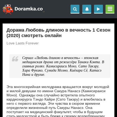
Дорама Любовь длиною в вечность 1 Сезон
(2020) смотреть онлайн
Love Lasts Forever
Сериал «Любовь длиною в вечность» – японская
медицинская драма от режиссёра Танаки Кэнта. В
главных ролях: Камисираиси Монэ, Сато Такэру,
Хара Фукико, Сумида Моэно, Киёхара Сё, Катасэ
Нана и другие.
Эта многосерийная мелодрама вращается вокруг молодой
и милой девушки по имени Сакура Нанасэ (Камисираиси
Монэ). Однажды она случайно встретила опытного
кардиохирурга Тэндо Кайри (Сато Такэру) и влюбилась в
него с первого взгляда. Эти чувства в скором времени
определили жизненный путь Сакуры Нанасэ. Она
поступает на медицинский факультет, чтобы в будущем
стать медсестрой и быть ближе к своему возлюбленному.