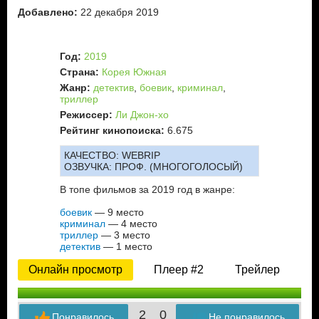
Добавлено:
22 декабря 2019
Год:
2019
Страна:
Корея Южная
Жанр:
детектив
,
боевик
,
криминал
,
триллер
Режиссер:
Ли Джон-хо
Рейтинг кинопоиска:
6.675
КАЧЕСТВО:
WEBRIP
ОЗВУЧКА:
ПРОФ. (МНОГОГОЛОСЫЙ)
В топе фильмов за 2019 год в жанре:
боевик
— 9 место
криминал
— 4 место
триллер
— 3 место
детектив
— 1 место
Онлайн просмотр
Плеер #2
Трейлер
2
0
Понравилось
Не понравилось