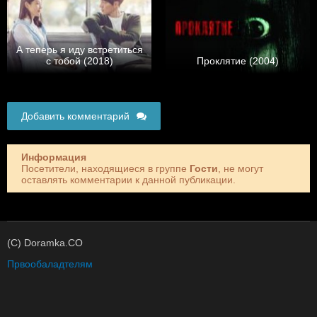
А теперь я иду встретиться
с тобой (2018)
Проклятие (2004)
Добавить комментарий
Информация
Посетители, находящиеся в группе
Гости
, не могут
оставлять комментарии к данной публикации.
(C) Doramka.CO
Првообаладтелям