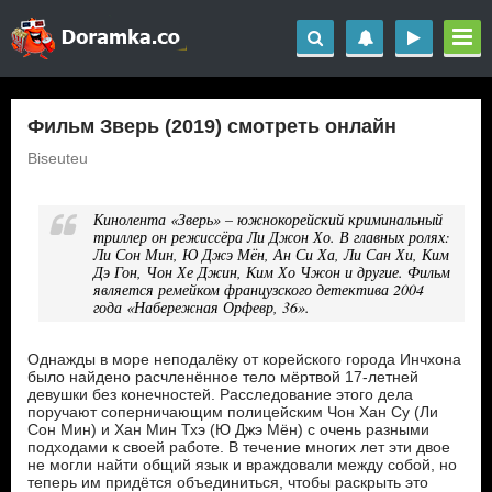
Фильм Зверь (2019) смотреть онлайн
Biseuteu
Кинолента «Зверь» – южнокорейский криминальный
триллер он режиссёра Ли Джон Хо. В главных ролях:
Ли Сон Мин, Ю Джэ Мён, Ан Си Ха, Ли Сан Хи, Ким
Дэ Гон, Чон Хе Джин, Ким Хо Чжон и другие. Фильм
является ремейком французского детектива 2004
года «Набережная Орфевр, 36».
Однажды в море неподалёку от корейского города Инчхона
было найдено расчленённое тело мёртвой 17-летней
девушки без конечностей. Расследование этого дела
поручают соперничающим полицейским Чон Хан Су (Ли
Сон Мин) и Хан Мин Тхэ (Ю Джэ Мён) с очень разными
подходами к своей работе. В течение многих лет эти двое
не могли найти общий язык и враждовали между собой, но
теперь им придётся объединиться, чтобы раскрыть это