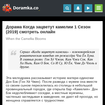
Дорама Когда зацветут камелии 1 Сезон
(2019) смотреть онлайн
When the Camellia Blooms
Сериал «Когда зацветут камелии» – южнокорейская
романтическая комедия от режиссёра Чха Ён Хуна.
В главных ролях: Гон Хё Чжин, Ким Чжи Сок, Кан
Ха Ныль, Ким О Бок, Со И Су, Ю Ён, Чхве Дэ Чхоль и
другие.
Эта мелодрама рассказывает историю матери-одиночки
Дон Бэк (Гон Хё Чжин). После развода с мужем она вместе
со своим сыном переселилась из столицы в небольшой
провинциальный городок, где открыла бар «Камелия». Дон
Бэк недолюбливают соседки, а местные мужчины,
частенько заглядывая в заведение, не дают ей прохода, но
женщина справляется с трудностями.