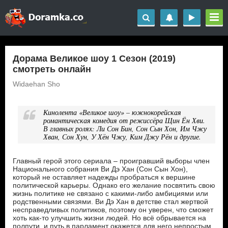
Дорама Великое шоу 1 Сезон (2019)
смотреть онлайн
Widaehan Sho
Кинолента «Великое шоу» – южнокорейская
романтическая комедия от режиссёра Щин Ён Хви.
В главных ролях: Ли Сон Бин, Сон Сын Хон, Им Чжу
Хван, Сон Хун, У Хён Чжу, Ким Джу Рён и другие.
Главный герой этого сериала – проигравший выборы член
Национального собрания Ви Дэ Хан (Сон Сын Хон),
который не оставляет надежды пробраться к вершине
политической карьеры. Однако его желание посвятить свою
жизнь политике не связано с какими-либо амбициями или
родственными связями. Ви Дэ Хан в детстве стал жертвой
несправедливых политиков, поэтому он уверен, что сможет
хоть как-то улучшить жизни людей. Но всё обрывается на
полпути, и путь в парламент окажется для него непростым,