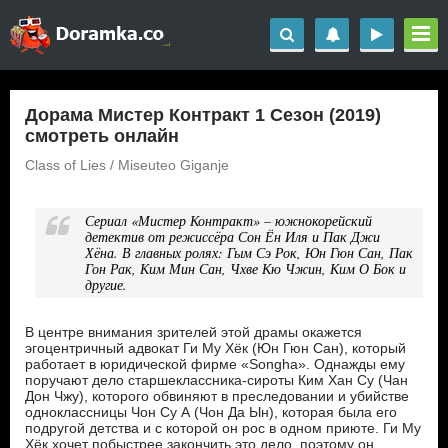
Дорама Мистер Контракт 1 Сезон (2019)
смотреть онлайн
Class of Lies / Miseuteo Giganje
Сериал «Мистер Контракт» – южнокорейский
детектив от режиссёра Сон Ён Иля и Пак Джи
Хёна. В главных ролях: Гым Сэ Рок, Юн Гюн Сан, Пак
Гон Рак, Ким Мин Сан, Чхве Кю Чжин, Ким О Бок и
другие.
В центре внимания зрителей этой драмы окажется
эгоцентричный адвокат Ги Му Хёк (Юн Гюн Сан), который
работает в юридической фирме «Songha». Однажды ему
поручают дело старшеклассника-сироты Ким Хан Су (Чан
Дон Чжу), которого обвиняют в преследовании и убийстве
одноклассницы Чон Су А (Чон Да Ын), которая была его
подругой детства и с которой он рос в одном приюте. Ги Му
Хёк хочет побыстрее закончить это дело, поэтому он