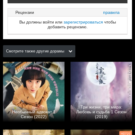
Рецензии
правила
Вы должны войти или
зарегистрироваться
чтобы
добавить рецензию.
Смотрите также другие дорамы
Три жизни, три мира:
Необычный адвокат 1
Любовь и судьба 1 Сезон
Сезон (2022)
(2019)
HD720