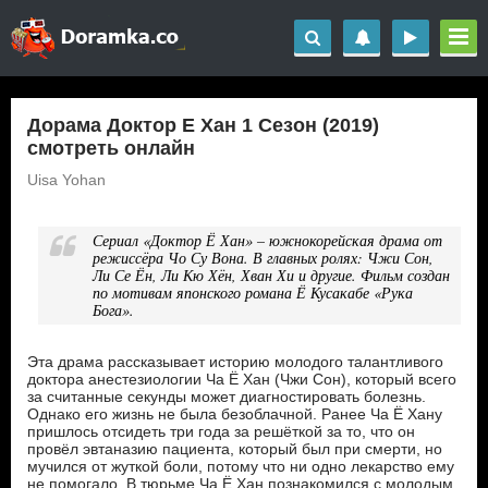
Дорама Доктор Е Хан 1 Сезон (2019)
смотреть онлайн
Uisa Yohan
Сериал «Доктор Ё Хан» – южнокорейская драма от
режиссёра Чо Су Вона. В главных ролях: Чжи Сон,
Ли Се Ён, Ли Кю Хён, Хван Хи и другие. Фильм создан
по мотивам японского романа Ё Кусакабе «Рука
Бога».
Эта драма рассказывает историю молодого талантливого
доктора анестезиологии Ча Ё Хан (Чжи Сон), который всего
за считанные секунды может диагностировать болезнь.
Однако его жизнь не была безоблачной. Ранее Ча Ё Хану
пришлось отсидеть три года за решёткой за то, что он
провёл эвтаназию пациента, который был при смерти, но
мучился от жуткой боли, потому что ни одно лекарство ему
не помогало. В тюрьме Ча Ё Хан познакомился с молодым