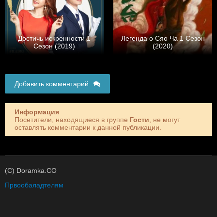
Достичь искренности 1
Легенда о Сяо Ча 1 Сезон
Сезон (2019)
(2020)
Добавить комментарий
Информация
Посетители, находящиеся в группе
Гости
, не могут
оставлять комментарии к данной публикации.
(C) Doramka.CO
Првообаладтелям