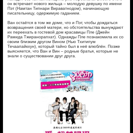
он встречает нового жильца – молодую девушку по имени
Пэт (Намтан Типнари Вираватнодом), начинающую
писательницу, одержимую гаданием.
Ван остаётся в том же доме, что и Пэт, чтобы дождаться
возвращения своей матери, но обстоятельства вынуждают
их переехать в гостевой дом красавицы Пле (Джейн
Рамида Тжиранорапхат). Однажды Пле познакомила их со
своим близким другом Вином (Нью Тхитипум
Течаапайкхун), который тайно был в неё влюблён. Позже
выясняется, что Ван и Вин – родные братья, которые не
знали о существовании друг друга.