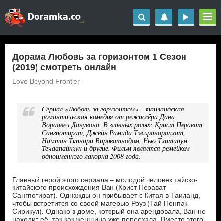
Дорама Любовь за горизонтом 1 Сезон
(2019) смотреть онлайн
Love Beyond Frontier
Сериал «Любовь за горизонтом» – таиландская
романтическая комедия от режиссёра Дана
Вораавеч Данувона. В главных ролях: Крист Перават
Сангпотират, Джейн Рамида Тжиранорапхат,
Намтан Типнари Вираватнодом, Нью Тхитипум
Течаапайкхун и другие. Фильм является ремейком
одноименного лакорна 2008 года.
Главный герой этого сериала – молодой человек тайско-
китайского происхождения Ван (Крист Перават
Сангпотират). Однажды он прибывает с Китая в Таиланд,
чтобы встретится со своей матерью Роуз (Тай Пенпак
Сирикул). Однако в доме, который она арендовала, Ван не
находит её, так как женщина уже переехала. Вместо этого