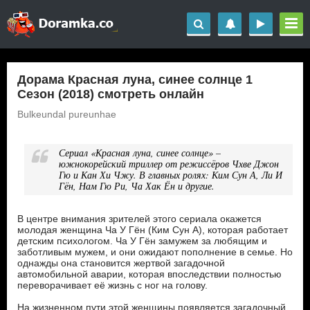
Дорама Красная луна, синее солнце 1
Сезон (2018) смотреть онлайн
Bulkeundal pureunhae
Сериал «Красная луна, синее солнце» –
южнокорейский триллер от режиссёров Чхве Джон
Гю и Кан Хи Чжу. В главных ролях: Ким Сун А, Ли И
Гён, Нам Гю Ри, Ча Хак Ён и другие.
В центре внимания зрителей этого сериала окажется
молодая женщина Ча У Гён (Ким Сун А), которая работает
детским психологом. Ча У Гён замужем за любящим и
заботливым мужем, и они ожидают пополнение в семье. Но
однажды она становится жертвой загадочной
автомобильной аварии, которая впоследствии полностью
переворачивает её жизнь с ног на голову.
На жизненном пути этой женщины появляется загадочный