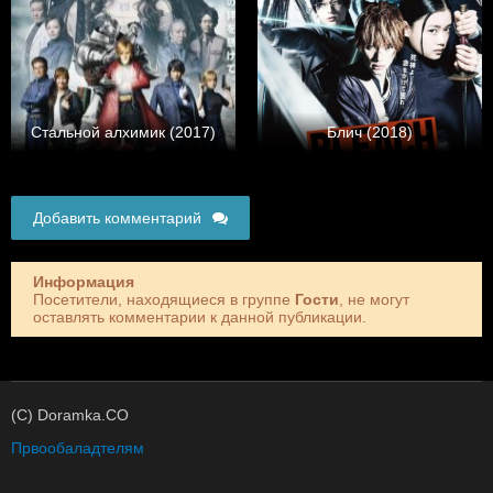
Стальной алхимик (2017)
Блич (2018)
Добавить комментарий
Информация
Посетители, находящиеся в группе
Гости
, не могут
оставлять комментарии к данной публикации.
(C) Doramka.CO
Првообаладтелям