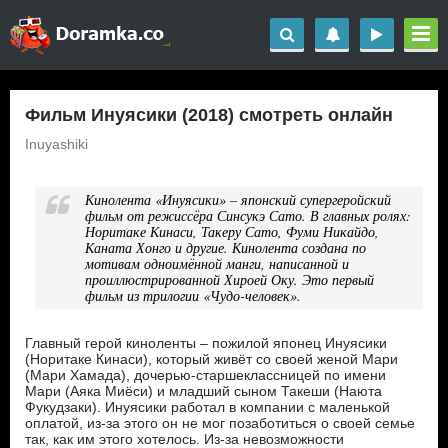
Фильм Инуясики (2018) смотреть онлайн
Inuyashiki
Кинолента «Инуясики» – японский супергеройский
фильм от режиссёра Синсукэ Сато. В главных ролях:
Норитаке Кинаси, Такеру Сато, Фуми Никайдо,
Каната Хонго и другие. Кинолента создана по
мотивам одноимённой манги, написанной и
проиллюстрированной Хироей Оку. Это первый
фильм из трилогии «Чудо-человек».
Главный герой киноленты – пожилой японец Инуясики
(Норитаке Кинаси), который живёт со своей женой Мари
(Мари Хамада), дочерью-старшеклассницей по имени
Мари (Аяка Миёси) и младший сыном Такеши (Наюта
Фукудзаки). Инуясики работал в компании с маленькой
оплатой, из-за этого он не мог позаботиться о своей семье
так, как им этого хотелось. Из-за невозможности