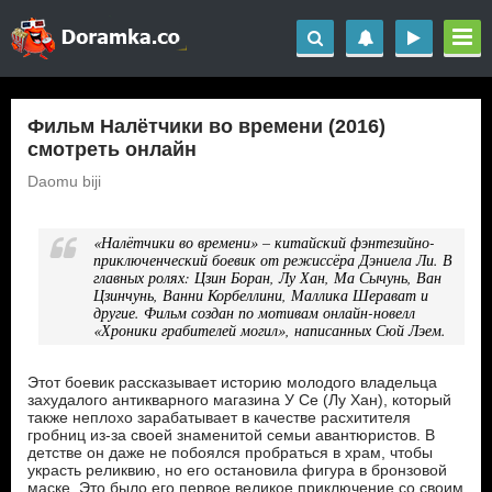
Фильм Налётчики во времени (2016)
смотреть онлайн
Daomu biji
«Налётчики во времени» – китайский фэнтезийно-
приключенческий боевик от режиссёра Дэниела Ли. В
главных ролях: Цзин Боран, Лу Хан, Ма Сычунь, Ван
Цзинчунь, Ванни Корбеллини, Маллика Шерават и
другие. Фильм создан по мотивам онлайн-новелл
«Хроники грабителей могил», написанных Сюй Лэем.
Этот боевик рассказывает историю молодого владельца
захудалого антикварного магазина У Се (Лу Хан), который
также неплохо зарабатывает в качестве расхитителя
гробниц из-за своей знаменитой семьи авантюристов. В
детстве он даже не побоялся пробраться в храм, чтобы
украсть реликвию, но его остановила фигура в бронзовой
маске. Это было его первое великое приключение со своим