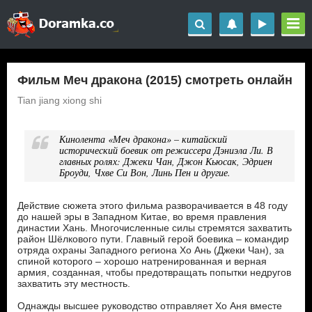
Фильм Меч дракона (2015) смотреть онлайн
Tian jiang xiong shi
Кинолента «Меч дракона» – китайский
исторический боевик от режиссера Дэниэла Ли. В
главных ролях: Джеки Чан, Джон Кьюсак, Эдриен
Броуди, Чхве Си Вон, Линь Пен и другие.
Действие сюжета этого фильма разворачивается в 48 году
до нашей эры в Западном Китае, во время правления
династии Хань. Многочисленные силы стремятся захватить
район Шёлкового пути. Главный герой боевика – командир
отряда охраны Западного региона Хо Ань (Джеки Чан), за
спиной которого – хорошо натренированная и верная
армия, созданная, чтобы предотвращать попытки недругов
захватить эту местность.
Однажды высшее руководство отправляет Хо Аня вместе