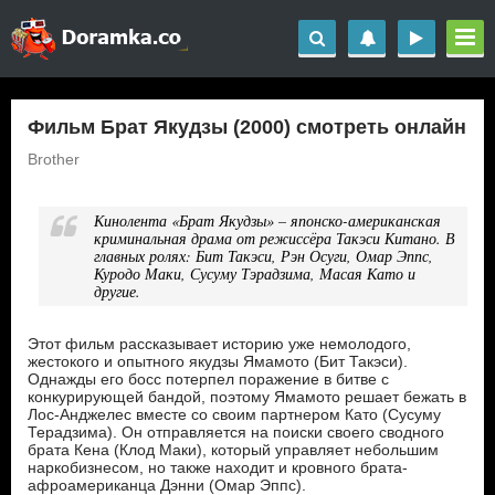
Фильм Брат Якудзы (2000) смотреть онлайн
Brother
Кинолента «Брат Якудзы» – японско-американская
криминальная драма от режиссёра Такэси Китано. В
главных ролях: Бит Такэси, Рэн Осуги, Омар Эппс,
Куродо Маки, Сусуму Тэрадзима, Масая Като и
другие.
Этот фильм рассказывает историю уже немолодого,
жестокого и опытного якудзы Ямамото (Бит Такэси).
Однажды его босс потерпел поражение в битве с
конкурирующей бандой, поэтому Ямамото решает бежать в
Лос-Анджелес вместе со своим партнером Като (Сусуму
Терадзима). Он отправляется на поиски своего сводного
брата Кена (Клод Маки), который управляет небольшим
наркобизнесом, но также находит и кровного брата-
афроамериканца Дэнни (Омар Эппс).