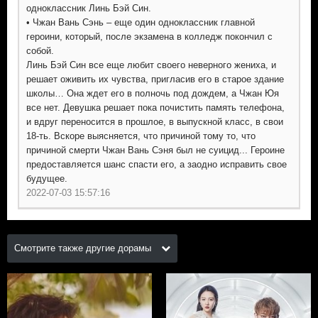
одноклассник Линь Бэй Син.
• Чжан Вань Сэнь – еще один одноклассник главной
героини, который, после экзамена в колледж покончил с
собой.
Линь Бэй Син все еще любит своего неверного жениха, и
решает оживить их чувства, пригласив его в старое здание
школы… Она ждет его в полночь под дождем, а Чжан Юя
все нет. Девушка решает пока почистить память телефона,
и вдруг переносится в прошлое, в выпускной класс, в свои
18-ть. Вскоре выясняется, что причиной тому то, что
причиной смерти Чжан Вань Сэня был не суицид... Героине
предоставляется шанс спасти его, а заодно исправить свое
будущее.
2022-07-03 15:57:16
Смотрите также другие дорамы