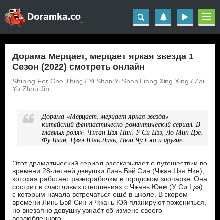
Дорама Мерцает, мерцает яркая звезда 1
Сезон (2022) смотреть онлайн
Shining For One Thing / Yi Shan Yi Shan Liang Xing Xing / Zai
Yu Zhou Jin
Дорама «Мерцает, мерцает яркая звезда» –
китайский фантастическо-романтический сериал. В
главных ролях: Чжан Цзя Нин, У Си Цзэ, Ло Мин Цзе,
Фу Цзин, Цзян Юнь Линь, Цюй Чу Сяо и другие.
Этот драматический сериал рассказывает о путешествии во
времени 28-летней девушки Линь Бэй Син (Чжан Цзя Нин),
которая работает разнорабочим в городском зоопарке. Она
состоит в счастливых отношениях с Чжань Юем (У Си Цзэ),
с которым начала встречаться ещё в школе. В скором
времени Линь Бэй Син и Чжань Юй планируют пожениться,
но внезапно девушку узнаёт об измене своего
возлюбленного.