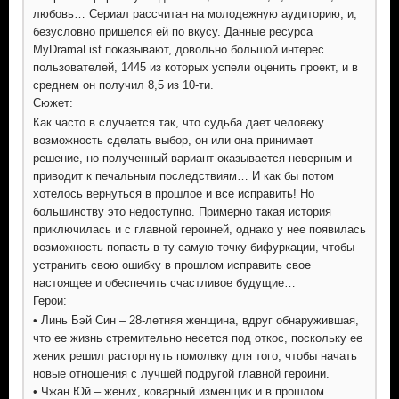
любовь… Сериал рассчитан на молодежную аудиторию, и,
безусловно пришелся ей по вкусу. Данные ресурса
MyDramaList показывают, довольно большой интерес
пользователей, 1445 из которых успели оценить проект, и в
среднем он получил 8,5 из 10-ти.
Сюжет:
Как часто в случается так, что судьба дает человеку
возможность сделать выбор, он или она принимает
решение, но полученный вариант оказывается неверным и
приводит к печальным последствиям… И как бы потом
хотелось вернуться в прошлое и все исправить! Но
большинству это недоступно. Примерно такая история
приключилась и с главной героиней, однако у нее появилась
возможность попасть в ту самую точку бифуркации, чтобы
устранить свою ошибку в прошлом исправить свое
настоящее и обеспечить счастливое будущие…
Герои:
• Линь Бэй Син – 28-летняя женщина, вдруг обнаружившая,
что ее жизнь стремительно несется под откос, поскольку ее
жених решил расторгнуть помолвку для того, чтобы начать
новые отношения с лучшей подругой главной героини.
• Чжан Юй – жених, коварный изменщик и в прошлом