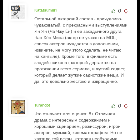
Katatsumuri
0
Остальной актерский состав - причудливо-
чудаковатый, с прекрасными выступлениями
Ян Ян (Ча Чжу Ён) и ее закадычного друга
Чан Хён Мина (актер не указан на MDL,
список актеров нуждается в дополнении,
извините, не могу этого сделать, не читаю
на хангыле). Кроме того, в фильме есть
злодей-психопат, который дергается на
протяжении всего сериала, и жуткий садист,
который делает жуткие садистские вещи. И
да, это довольно жестоко и извращенно.
Turandot
0
Что означает моя оценка: 8+ Отличная
драма с интересным содержанием и
хорошими сценарием, режиссурой, игрой
актеров, музыкой, кинематографом. Но не
хватило той искры, которая необходима,