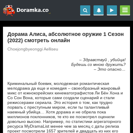
Дорама Алиса, абсолютное оружие 1 Сезон
(2022) смотреть онлайн
Choejongbyeonggi Aelliseu
– Здравствуй , убийца!
Будешь со мною дружить?
– Это опасно…
Криминальный боевик, молодежная романтическая
мелодрама да еще и комедия – своеобразный жанровый
микс от южнокорейских кинематографистов Ли Бён Хона и
Со Сон Вона, которые сами создали сценарий и стали
режиссерами сериала. Это история о том, как трудно
порвать с преступным миром, если ты талантливый
наемный убийца… Хотя дорама и не обрела пока
миллионов поклонников, те кто ее посмотрел оценили
довольно высоко. Например, по статистики агрегаторного
ресурса MyDramaList менее чем за месяц с даты релиза
проект посмотрели 1657 зрителей и двадцать из них его