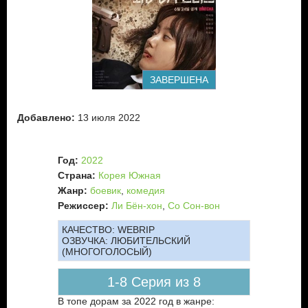
судьбой. Несмотря на свои юные годы, она уже
профессиональный киллер, но попыталась оборвать все
связи со своим прошлым. Не разговорчива, скрытна,
замкнута. Сбежала от своих работодателей и скрывается
под видим обычной школьницы.
Однако Элис активно разыскивают ее бывшие коллеги…
ЗАВЕРШЕНА
Как сложатся отношения героев, сможет ли Гё Уль
окончательно избавиться от своего прошлого и остаться
при этом в живых?
Добавлено:
13 июля 2022
Год:
2022
Страна:
Корея Южная
Жанр:
боевик
,
комедия
Режиссер:
Ли Бён-хон
,
Со Сон-вон
КАЧЕСТВО:
WEBRIP
ОЗВУЧКА:
ЛЮБИТЕЛЬСКИЙ
(МНОГОГОЛОСЫЙ)
1-8 Серия из 8
В топе дорам за 2022 год в жанре: