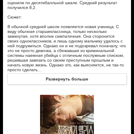
оценили по десятибалльной шкале. Средний результат
получился 8,2.
Сюжет:
В обычной средней школе появляется новая ученица. С
виду обычная старшеклассница, только несколько
замкнутая, хотя вполне симпатичная. Она сторонится
своих одноклассников, и лишь одному мальчику удалось с
ней подружиться. Однако он и не подозревал поначалу, что
это не просто девочка, а сбежавшая из криминальной
системы наемная убийца с отличным послужным списком,
решившая завязать со своим преступным прошлым и
начать новую жизнь. Однако это, как выясняется, не так-то
просто сделать…
Развернуть больше
Герои:
Ё Рым - ученик старших классов. Очень добрый и
отзывчивый молодой человек, который готов прийти на
помощь любому, кто нуждается в поддержке. В его
прошлом случилось некое трагическое событие, но оно не
смогло ожесточить его доброе и искреннее сердце. Парень
пользуется любовью и уважением учителей и всех учеников
школы за свой открытый и добрый характер. Единственный,
кто смог подружится с новенькой.
Гё Уль, она же Элис – девочка-подросток со сложной