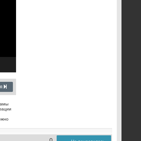
ия
рамы
трации
ожно
0