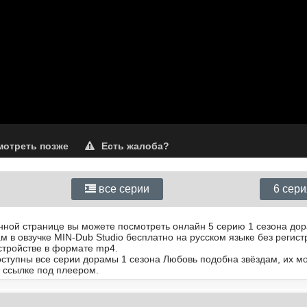
отреть позже
Есть жалоба?
все серии
6 сер
анной странице вы можете посмотреть онлайн 5 серию 1 сезона до
м в овзучке MIN-Dub Studio бесплатно на русском языке без регис
стройстве в формате mp4.
доступны все серии дорамы 1 сезона Любовь подобна звёздам, их м
 ссылке под плеером.