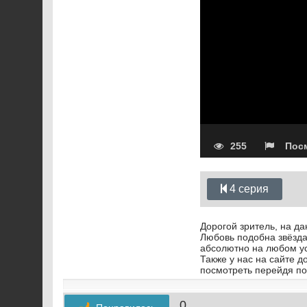
255
Посм
4 серия
Дорогой зритель, на д
Любовь подобна звёзда
абсолютно на любом у
Также у нас на сайте 
посмотреть перейдя по
0