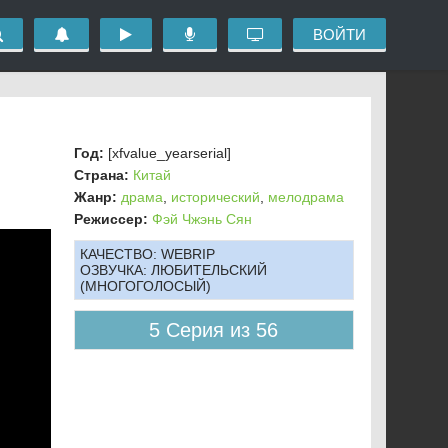
ВОЙТИ
Год:
[xfvalue_yearserial]
Страна:
Китай
Жанр:
драма
,
исторический
,
мелодрама
Режиссер:
Фэй Чжэнь Сян
КАЧЕСТВО:
WEBRIP
ОЗВУЧКА:
ЛЮБИТЕЛЬСКИЙ
(МНОГОГОЛОСЫЙ)
5 Серия из 56