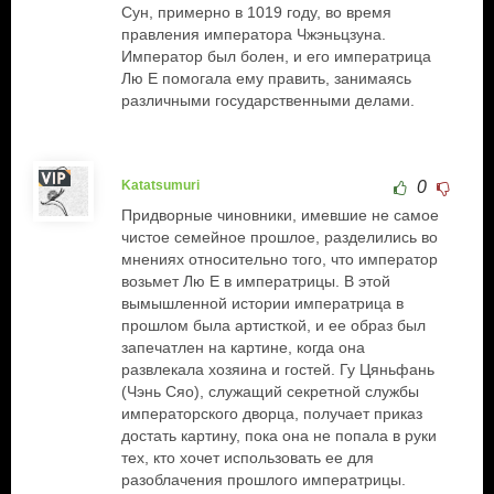
Сун, примерно в 1019 году, во время
правления императора Чжэньцзуна.
Император был болен, и его императрица
Лю Е помогала ему править, занимаясь
различными государственными делами.
Katatsumuri
0
Придворные чиновники, имевшие не самое
чистое семейное прошлое, разделились во
мнениях относительно того, что император
возьмет Лю Е в императрицы. В этой
вымышленной истории императрица в
прошлом была артисткой, и ее образ был
запечатлен на картине, когда она
развлекала хозяина и гостей. Гу Цяньфань
(Чэнь Сяо), служащий секретной службы
императорского дворца, получает приказ
достать картину, пока она не попала в руки
тех, кто хочет использовать ее для
разоблачения прошлого императрицы.