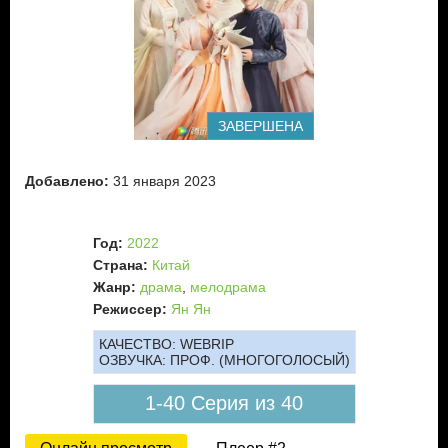
Гу Цянь Фань - командир элитного эскадрона Столицы по
прозвищу "Живой дьявол". Его подставляют люди, которым
он поклялся в верности, и он должен выяснить правду о
гнусном плане, в котором замешан императорский двор.
Волей случая Чжао Пань Эр и Гу Цянь Фань знакомятся и
понимают, что их истории очень похожи, и они могут
ЗАВЕРШЕНА
помочь друг другу в поисках правды. Прибыв в столицу все
четверо сталкиваются со многими трудностями. Но
благодаря взаимопомощи им удается превратить свою
Добавлено:
31 января 2023
маленькую чайную в самый популярный ресторан в
столице. Но обретут ли герои любовь и счастье?
Год:
2022
Страна:
Китай
Жанр:
драма
,
мелодрама
Режиссер:
Ян Ян
КАЧЕСТВО:
WEBRIP
ОЗВУЧКА:
ПРОФ. (МНОГОГОЛОСЫЙ)
1-40 Серия из 40