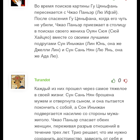
Во время поисков картины Гу Цяньфань
пересекается с Чжао Паньэр (Лю Ифэй).
После спасения Гу Цяньфана, когда его чуть
не убили, Чжао Паньэр приезжает в столицу
в поисках своего жениха Оуян Сюя (Сюй
Хайцяо) вместе со своими лучшими
подругами Сун Иньчжан (Лин Юнь, она же
Джелли Лин) и Сун Сань Нян (Лю Янь, она
же Ада Лю).
Turandot
0
Каждый из них прошел через самое тяжелое
в своей жизни: Сун Сань Нян брошена
мужем и отвергнута сыном, и она пытается
покончить с собой, а Сон Иньчжан
подвергается насилию со стороны мужа-
жиголо. Чжао Паньэр спасает обеих
женщин, переживая разрыв отношений в
течение трех лет. Трио решает, что им нужно
сохранить достоинство, зависеть от себя и