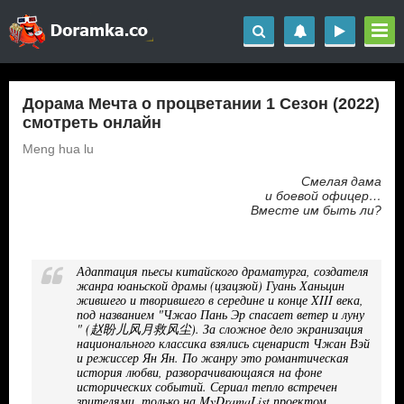
Дорама Мечта о процветании 1 Сезон (2022)
смотреть онлайн
Meng hua lu
Смелая дама
и боевой офицер…
Вместе им быть ли?
Адаптация пьесы китайского драматурга, создателя
жанра юаньской драмы (цзацзюй) Гуань Ханьцин
жившего и творившего в середине и конце XIII века,
под названием "Чжао Пань Эр спасает ветер и луну
" (赵盼儿风月救风尘). За сложное дело экранизация
национального классика взялись сценарист Чжан Вэй
и режиссер Ян Ян. По жанру это романтическая
история любви, разворачивающаяся на фоне
исторических событий. Сериал тепло встречен
зрителями, только на MyDramaList проектом