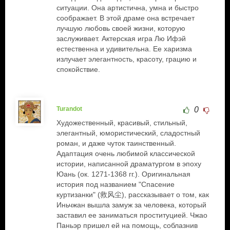
ситуации. Она артистична, умна и быстро
соображает. В этой драме она встречает
лучшую любовь своей жизни, которую
заслуживает. Актерская игра Лю Ифэй
естественна и удивительна. Ее харизма
излучает элегантность, красоту, грацию и
спокойствие.
Turandot
0
Художественный, красивый, стильный,
элегантный, юмористический, сладостный
роман, и даже чуток таинственный.
Адаптация очень любимой классической
истории, написанной драматургом в эпоху
Юань (ок. 1271-1368 гг.). Оригинальная
история под названием "Спасение
куртизанки" (救风尘), рассказывает о том, как
Иньчжан вышла замуж за человека, который
заставил ее заниматься проституцией. Чжао
Паньэр пришел ей на помощь, соблазнив