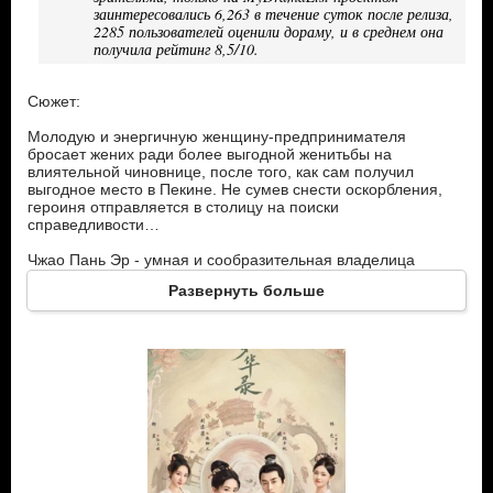
заинтересовались 6,263 в течение суток после релиза,
2285 пользователей оценили дораму, и в среднем она
получила рейтинг 8,5/10.
Сюжет:
Молодую и энергичную женщину-предпринимателя
бросает жених ради более выгодной женитьбы на
влиятельной чиновнице, после того, как сам получил
выгодное место в Пекине. Не сумев снести оскорбления,
героиня отправляется в столицу на поиски
справедливости…
Чжао Пань Эр - умная и сообразительная владелица
чайханы в Цяньтане. Доверившись коварному
Развернуть больше
соблазнителю, и, полагая, что он стал ее официальным
женихом, была им гнусно брошена, после чего отправилась
в Пекин искать правду.
Сун Сань Нян – ожна из лучших подруг главной героини,
которая стала таковой, когда Пань Эр спасла ее от больших
неприятностей. После этого последовала за своей
спасительницей в огонь и в воду.
Сун Инь Чжан – с ней случилась аналогичная ситуация. И
три девушки, став лучшими подругами стали
путешествовать вмесите.