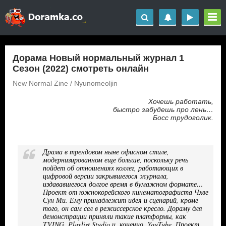
Дорама Новый нормальный журнал 1
Сезон (2022) смотреть онлайн
New Normal Zine / Nyunomeoljin
Хочешь работать,
быстро забудешь про лень…
Босс трудоголик.
Драма в трендовом ныне офисном стиле,
модернизированном еще больше, поскольку речь
пойдет об отношениях коллег, работающих в
цифровой версии закрывшегося журнала,
издававшегося долгое время в бумажном формате…
Проект от южнокорейского кинематографиста Чхве
Сун Ми. Ему принадлежит идея и сценарий, кроме
того, он сам сел в режиссерское кресло. Дораму для
демонстрации приняли такие платформы, как
TVING, Playlist Studio и, конечно, YouTube. Проект