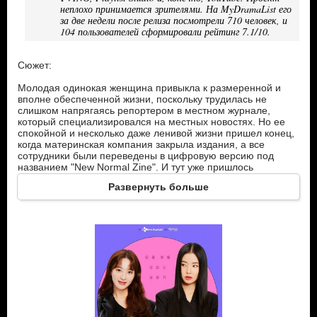
неплохо принимается зрителями. На MyDramaList его
за две недели после релиза посмотрели 710 человек, и
104 пользователей сформировали рейтинг 7.1/10.
Сюжет:
Молодая одинокая женщина привыкла к размеренной и
вполне обеспеченной жизни, поскольку трудилась не
слишком напрягаясь репортером в местном журнале,
который специализировался на местных новостях. Но ее
спокойной и несколько даже ленивой жизни пришел конец,
когда материнская компания закрыла издания, а все
сотрудники были переведены в цифровую версию под
названием "New Normal Zine". И тут уже пришлось
пересмотреть свой стиль жизни…
Развернуть больше
Главные герои:
Ча Чжи Мин – стремится к беззаботной жизни. Но после
закрытия журнала о текущих событиях, в котором она вела
репортажи в течение пяти лет, девушке пришлось стать
редактором цифрового журнала.
Сон Ро Джи – трудоголичка. Абсолютный антипод главной
героини. За свой профессионализм и трудолюбие была
обласкана начальством и стала самым молодым главным
редактором в корпорации, возглавив цифровое издание