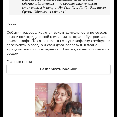
обычно… Отметим, что проект стал вторым
совместным детищем Ли Сын Ги и Ли Сы Ёна после
драмы "Корейская одиссея".
Сюжет:
События разворачиваются вокруг деятельности не совсем
привычной юридической компании, которая обустроилась
прямо в кафе. Так что, клиенты могут и кофейку хлебнуть, и
перекусить, а заодно и свои дела поправить в плане
юридического сопровождения… Вкусно, сытно и полезно, в
общем.
Главные герои:
Развернуть больше
Ким Чон Хо – в недавнем прошлом успешный и суровый
прокурор, которого во времена его бурной прокурорской
деятельности прозвали «чудовищным гением». Однако
внезапно по наследству ему досталась неплохая
коммерческая недвижимость, и он решил отойти от
юридических треволнений и жить спокойно на доход,
получаемый виде арендных платежей тех, кому он ее
сдает.
Ким Ю Ри – очень красивая молодая женщина, по
профессии адвокат обладающая 4D-личностью. На первый
взгляд очень уравновешенная и приветливая. Однако не