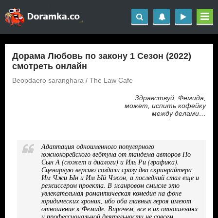
Дорама Любовь по закону 1 Сезон (2022)
смотреть онлайн
Beopdaero saranghara / The Law Cafe
Здравствуй, Фемида,
может, испить кофейку
между делами…
Адаптация одноименного популярного
южнокорейского вебтуна от тандема авторов Но
Сын А (сюжет и диалоги) и Иль Ри (графика).
Сценарную версию создали сразу два скринрайтера
Им Чжи Ын и Им Ый Чжон, а последний стал еще и
режиссером проекта. В жанровом смысле это
увлекательная романтическая комедия на фоне
юридических хроник, ибо оба главных героя имеют
отношение к Фемиде. Впрочем, все в их отношениях
и профессиональной деятельности не совсем