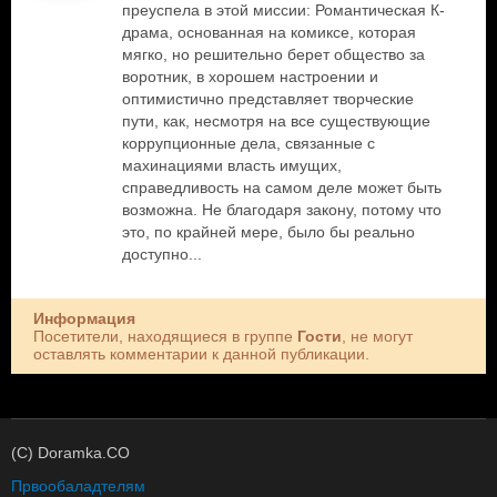
преуспела в этой миссии: Романтическая К-
драма, основанная на комиксе, которая
мягко, но решительно берет общество за
воротник, в хорошем настроении и
оптимистично представляет творческие
пути, как, несмотря на все существующие
коррупционные дела, связанные с
махинациями власть имущих,
справедливость на самом деле может быть
возможна. Не благодаря закону, потому что
это, по крайней мере, было бы реально
доступно...
Информация
Посетители, находящиеся в группе
Гости
, не могут
оставлять комментарии к данной публикации.
(C) Doramka.CO
Првообаладтелям