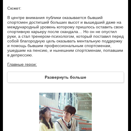
Сюжет:
В центре внимания публики оказывается бывший
спортсмен достигший больших высот и вышедший даже на
международный уровень которому пришлось оставить свою
спортивную карьеру после скандала… Но он не опустил
руки, а стал тренером-психологом, который поставил перед
собой благородную цель оказывать ментальную поддержку
и помощь бывшим профессиональным спортсменам,
ушедшим на пенсию, и нынешним спортсменам, попавшим
в депрессию.
Главные герои:
Дже Галь Гиль - бывший чемпион по тхэквондо, известный
Развернуть больше
своим трудолюбием и обаянием. После скандала в
спортивном кампусе, его навсегда исключают из школы.
После того, как он преодолевает психо- травму,
возвращается в кампус в качестве тренера-психолога.
Ча Га Ыль - бывшая чемпионка мира по шорт-треку в
кризисе. Бесстрастна, как покерный игрок. Ее называют
"Ледяная принцесса". Активно копается в себе, ища
причины неудач.
Гу Тхэ Ман - директор Центра по правам человека в
Олимпийском комитете Кореи. Бывший чемпион