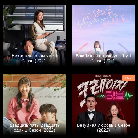
Никто в здравом уме 1
Влюбиться в твою улыбку 1
Сезон (2021)
Сезон (2021)
HD720
Двадцать пять, двадцать
Безумная любовь 1 Сезон
один 1 Сезон (2022)
(2022)