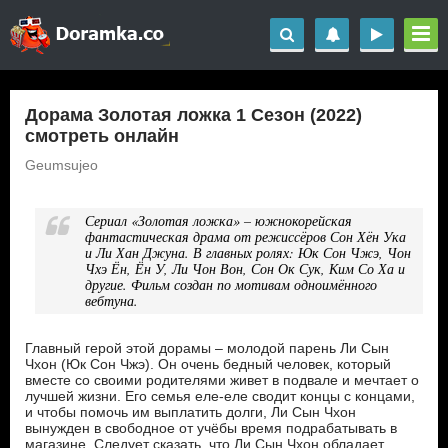
Дорама Золотая ложка 1 Сезон (2022)
смотреть онлайн
Geumsujeo
Сериал «Золотая ложка» – южнокорейская
фантастическая драма от режиссёров Сон Хён Ука
и Ли Хан Джуна. В главных ролях: Юк Сон Чжэ, Чон
Чхэ Ён, Ён У, Ли Чон Вон, Сон Ок Сук, Ким Со Ха и
другие. Фильм создан по мотивам одноимённого
вебтуна.
Главный герой этой дорамы – молодой парень Ли Сын
Чхон (Юк Сон Чжэ). Он очень бедный человек, который
вместе со своими родителями живет в подвале и мечтает о
лучшей жизни. Его семья еле-еле сводит концы с концами,
и чтобы помочь им выплатить долги, Ли Сын Чхон
вынужден в свободное от учёбы время подрабатывать в
магазине. Следует сказать, что Ли Сын Чхон обладает