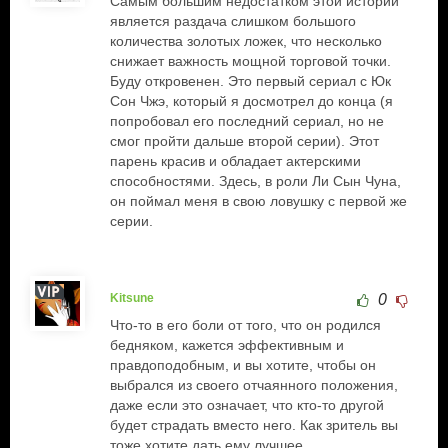
Самым большим недостатком этой истории
является раздача слишком большого
количества золотых ложек, что несколько
снижает важность мощной торговой точки.
Буду откровенен. Это первый сериал с Юк
Сон Чжэ, который я досмотрел до конца (я
попробовал его последний сериал, но не
смог пройти дальше второй серии). Этот
парень красив и обладает актерскими
способностями. Здесь, в роли Ли Сын Чуна,
он поймал меня в свою ловушку с первой же
серии.
Kitsune
0
Что-то в его боли от того, что он родился
бедняком, кажется эффективным и
правдоподобным, и вы хотите, чтобы он
выбрался из своего отчаянного положения,
даже если это означает, что кто-то другой
будет страдать вместо него. Как зритель вы
тоже хотите дать ему лучшее.