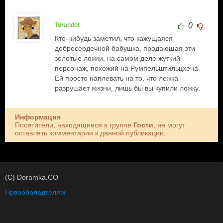
Turandot
0
Кто-нибудь заметил, что кажущаяся
добросердечной бабушка, продающая эти
золотые ложки, на самом деле жуткий
персонаж, похожий на Румпельштильцхена.
Ей просто наплевать на то, что ложка
разрушает жизни, лишь бы вы купили ложку.
Информация
Посетители, находящиеся в группе
Гости
, не могут
оставлять комментарии к данной публикации.
(C) Doramka.CO
Првообаладтелям