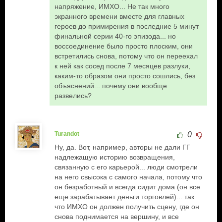
напряжение, ИМХО... Не так много
экранного времени вместе для главных
героев до примирения в последние 5 минут
финальной серии 40-го эпизода... но
воссоединение было просто плоским, они
встретились снова, потому что он переехал
к ней как сосед после 7 месяцев разлуки,
каким-то образом они просто сошлись, без
объяснений... почему они вообще
развелись?
Turandot
0
Ну, да. Вот, например, авторы не дали ГГ
надлежащую историю возвращения,
связанную с его карьерой... люди смотрели
на него свысока с самого начала, потому что
он безработный и всегда сидит дома (он все
еще зарабатывает деньги торговлей)... так
что ИМХО он должен получить сцену, где он
снова поднимается на вершину, и все