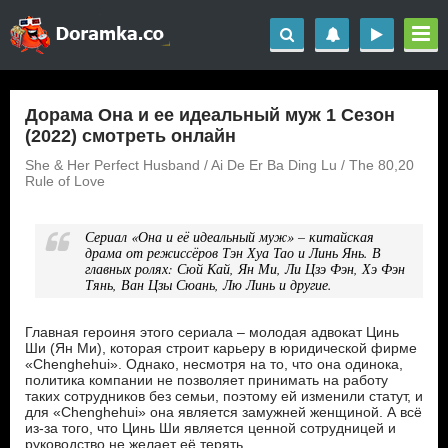
Дорама Она и ее идеальный муж 1 Сезон
(2022) смотреть онлайн
She & Her Perfect Husband / Ai De Er Ba Ding Lu / The 80,20
Rule of Love
Сериал «Она и её идеальный муж» – китайская
драма от режиссёров Тэн Хуа Тао и Линь Янь. В
главных ролях: Сюй Кай, Ян Ми, Ли Цзэ Фэн, Хэ Фэн
Тянь, Ван Цзы Сюань, Лю Линь и другие.
Главная героиня этого сериала – молодая адвокат Цинь
Ши (Ян Ми), которая строит карьеру в юридической фирме
«Chenghehui». Однако, несмотря на то, что она одинока,
политика компании не позволяет принимать на работу
таких сотрудников без семьи, поэтому ей изменили статут, и
для «Chenghehui» она является замужней женщиной. А всё
из-за того, что Цинь Ши является ценной сотрудницей и
руководство не желает её терять.