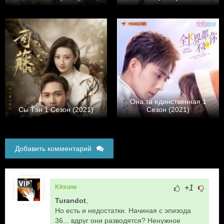
Она та единственная 1
Сы Тэн 1 Сезон (2021)
Сезон (2021)
Добавить комментарий
Kitsune
+1
Turandot
,
Но есть и недостатки. Начиная с эпизода
36... вдруг они разводятся? Ненужное