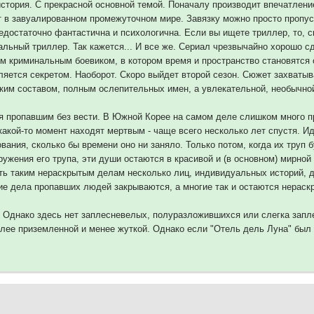
стория. С прекрасной основной темой. Поначалу производит впечатлени
ет в завуалированном промежуточном мире. Завязку можно просто пропуст
недостаточно фантастична и психологична. Если вы ищете триллер, то, с
альный триллер. Так кажется... И все же. Сериал чрезвычайно хорошо 
им криминальным боевиком, в котором время и пространство становятся 
вляется секретом. Наоборот. Скоро выйдет второй сезон. Сюжет захват
ским составом, полным ослепительных имен, а увлекательной, необычной
я пропавшим без вести. В Южной Корее на самом деле слишком много пр
акой-то момент находят мертвым - чаще всего несколько лет спустя. Ид
ния, сколько бы времени оно ни заняло. Только потом, когда их труп бу
ужения его трупа, эти души остаются в красивой и (в основном) мирной
ть таким нераскрытым делам несколько лиц, индивидуальных историй, д
ие дела пропавших людей закрываются, а многие так и остаются нерас
 Однако здесь нет заплесневелых, полуразложившихся или слегка заплес
олее приземленной и менее жуткой. Однако если "Отель дель Луна" был