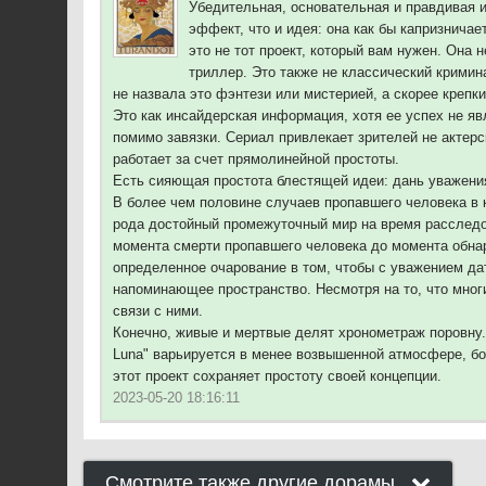
Убедительная, основательная и правдивая и
эффект, что и идея: она как бы капризнича
это не тот проект, который вам нужен. Она 
триллер. Это также не классический кримин
не назвала это фэнтези или мистерией, а скорее крепк
Это как инсайдерская информация, хотя ее успех не я
помимо завязки. Сериал привлекает зрителей не актер
работает за счет прямолинейной простоты.
Есть сияющая простота блестящей идеи: дань уважени
В более чем половине случаев пропавшего человека в к
рода достойный промежуточный мир на время расследова
момента смерти пропавшего человека до момента обнар
определенное очарование в том, чтобы с уважением да
напоминающее пространство. Несмотря на то, что мног
связи с ними.
Конечно, живые и мертвые делят хронометраж поровну.
Luna" варьируется в менее возвышенной атмосфере, б
этот проект сохраняет простоту своей концепции.
2023-05-20 18:16:11
Смотрите также другие дорамы