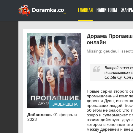
ГЛАВНАЯ
НАШИ ТОПЫ
ЖАНР
Дорама Пропавшие
онлайн
Missing: geudeuli isseot
Второй сезон с
детективного м
Со Ын Су, Сон 
Новые серии второго с
промышленный комплекс
деревня Дуон, известна
ЗАВЕРШЕНА
пропавших людей. Бесч
об этом не знают. Это 
Добавлено:
01 февраля
озеро и супермаркет с
2023
взаимодействуют друг с
которое в конечном ито
между деревней и внеш