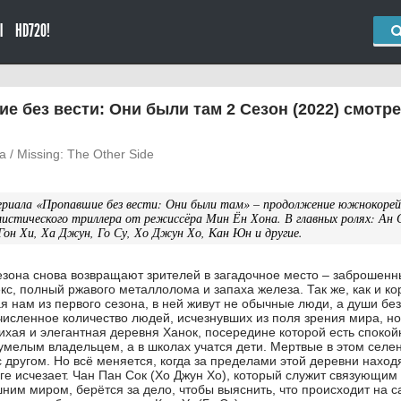
Ы
HD720!
 без вести: Они были там 2 Сезон (2022) смотр
ta / Missing: The Other Side
ериала «Пропавшие без вести: Они были там» – продолжение южнокорей
истического триллера от режиссёра Мин Ён Хона. В главных ролях: Ан 
Гон Хи, Ха Джун, Го Су, Хо Джун Хо, Кан Юн и другие.
езона снова возвращают зрителей в загадочное место – заброшен
, полный ржавого металлолома и запаха железа. Так же, как и ко
я нам из первого сезона, в ней живут не обычные люди, а души без
исленное количество людей, исчезнувших из поля зрения мира, н
тихая и элегантная деревня Ханок, посередине которой есть спокой
 умелым владельцем, а в школах учатся дети. Мертвые в этом селе
 другом. Но всё меняется, когда за пределами этой деревни находя
ге исчезает. Чан Пан Сок (Хо Джун Хо), который служит связующим
ним миром, берётся за дело, чтобы выяснить, что происходит на 