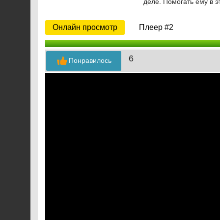
деле. Помогать ему в э
Онлайн просмотр
Плеер #2
6
Понравилось