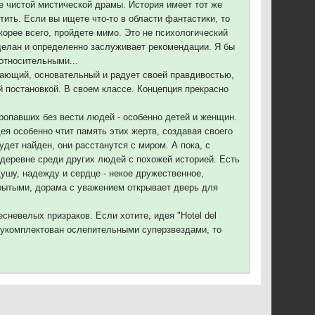
е чистой мистической драмы. История имеет тот же
ить. Если вы ищете что-то в области фантастики, то
корее всего, пройдете мимо. Это не психологический
сделан и определенно заслуживает рекомендации. Я бы
относительными...
ывающий, основательный и радует своей правдивостью,
 постановкой. В своем классе. Концепция прекрасно
опавших без вести людей - особенно детей и женщин.
ея особенно чтит память этих жертв, создавая своего
дет найден, они расстанутся с миром. А пока, с
 деревне среди других людей с похожей историей. Есть
ушу, надежду и сердце - некое дружественное,
крытыми, дорама с уважением открывает дверь для
невелых призраков. Если хотите, идея "Hotel del
 укомплектован ослепительными суперзвездами, то