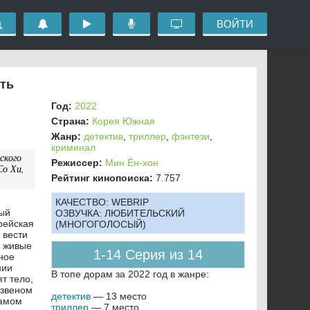
ВОЙТИ
еть
Год:
2022
Страна:
Корея Южная
Жанр:
детектив
,
триллер
,
фэнтези
,
криминал
ского
Режиссер:
Мин Ён-хон
Со Хи,
Рейтинг кинопоиска:
7.757
КАЧЕСТВО:
WEBRIP
ный
ОЗВУЧКА:
ЛЮБИТЕЛЬСКИЙ
рейская
(МНОГОГОЛОСЫЙ)
 вести
о живые
1-14 Серия из 14
ное
нии
В топе дорам за 2022 год в жанре:
т тело,
 звеном
детектив
— 13 место
самом
триллер
— 7 место