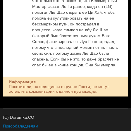
что только это, а также то, что Бессмертный
Мастер сказал Ло Гэ ранее, когда он (LG)
помогал Лю Шао открыть ее Ци Хай, чтобы
помочь ей культивировать на ее
бессмертном пути, он пострадал в
процессе, когда символ на лбу Лю Шао
(который был божественным духом Бога
Солнца) активировался. Луо Гэ пострадал,
потому что в последний момент отнял часть
своих сил, поэтому жизнь Лю Шао была
спасена. Если бы не это, то даже браслет не
спас бы ее в конце концов. Она бы умерла.
Информация
Посетители, находящиеся в группе
Гости
, не могут
оставлять комментарии к данной публикации.
(C) Doramka.CO
Првообаладтелям