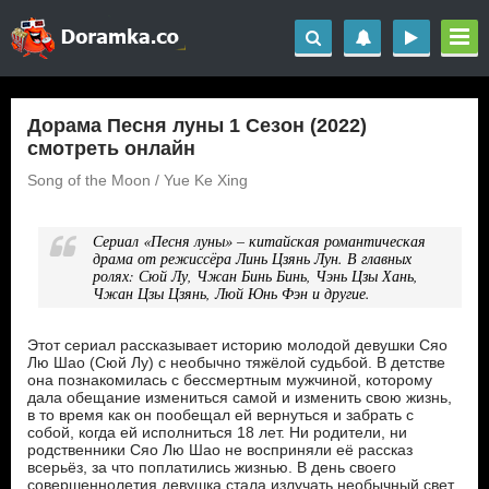
Дорама Песня луны 1 Сезон (2022)
смотреть онлайн
Song of the Moon / Yue Ke Xing
Сериал «Песня луны» – китайская романтическая
драма от режиссёра Линь Цзянь Лун. В главных
ролях: Сюй Лу, Чжан Бинь Бинь, Чэнь Цзы Хань,
Чжан Цзы Цзянь, Люй Юнь Фэн и другие.
Этот сериал рассказывает историю молодой девушки Сяо
Лю Шао (Сюй Лу) с необычно тяжёлой судьбой. В детстве
она познакомилась с бессмертным мужчиной, которому
дала обещание измениться самой и изменить свою жизнь,
в то время как он пообещал ей вернуться и забрать с
собой, когда ей исполниться 18 лет. Ни родители, ни
родственники Сяо Лю Шао не восприняли её рассказ
всерьёз, за что поплатились жизнью. В день своего
совершеннолетия девушка стала излучать необычный свет,