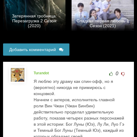
Затерянная гробница:
Перезагрузка 2 Сезон
Сладкая первая любовь 1
(2020)
Сезон (2021)
Добавить комментарий
Turandot
0
Я люблю эту драму как спин-офф, но я
(вероятно) никогда не примирюсь с
концовкой.
Начнем с актеров, исполнитель главной
роли Вин Чжан (Чжан Бинбин)
действительно проделал удивительную
работу, показав четырех разных персонажей
в этой истории: Бог Луны (Юэ), Лу Ли, Луо Гэ
и Темный Бог Луны (Темный Юэ), каждый из
которых обладает своей