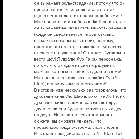
он выражает боль/страдание, потому что он
просто настолько хорошо играет в этих
сценах, что делает их правдоподобными!!!
Мне нравится его любовь к Лю Шао и то, как
он выражает ее через свои микровыражения
(когда он сдерживается, чтобы открыто
выразить свою любовь к ней), поэтому,
несмотря ни на что, я никогда не уставала
от сцен с его участием! Он может буквально
вести шоу! Я люблю Луо Гэ как персонажа,
потому что он один из самых разумных
мужчин, которых я видел за долгое время!
Мне также нравится, как он любит ФЛ (Лю
Шао), и я вижу химию между ними!
В истории уже несколько раз говорилось, что
духовные силы Лю Шао влияют на Ло Гэ, их
духовные силы взаимно разрушают друг
друга, если они будут использовать их друг
на друге. Не испортив слишком много
сюжета, вы сможете увидеть, что
произойдет, когда экстремальная энергия
Инь станет воздействовать на Лю Шао. Так