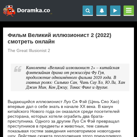
Фильм Великий иллюзионист 2 (2022)
смотреть онлайн
The Great Illusionist 2
Кинолента «Великий иллюзионист 2» – китайская
фэнтезийная драма от режиссёра Фу Гуя,
продолжение одноимённого фильма 2020 года. В
главных ролях: Сильвио Сан, Чинь Сиу Хо, Ю Ли, Хан
Джин Мин, Кон Джиу, Томас Фике и другие.
Выдающийся иллюзионист Луо Ся Фэй (Цянь Сяо Хао)
впервые дал о себе знать в начале ХХ века. В канун
китайского Нового года он оказался среди посетителей
ресторана, которых хотели ограбить два брата-
преступника. Одного за другим Луо Ся Фэй превращал
преступников в предметы и животных, тем самым
показывая гостям заведения неповторимое новогоднее
шоу. Действие сюжета продолжения этого причудливого