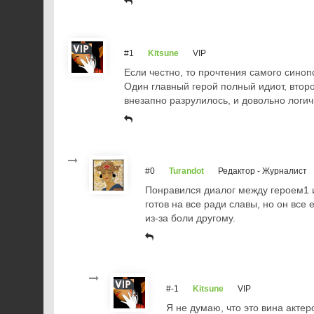
#1
Kitsune
VIP
Если честно, то прочтения самого синоп
Один главный герой полный идиот, втор
внезапно разрулилось, и довольно логич
#0
Turandot
Редактор - Журналист
Понравился диалог между героем1 и
готов на все ради славы, но он все
из-за боли другому.
#-1
Kitsune
VIP
Я не думаю, что это вина акте