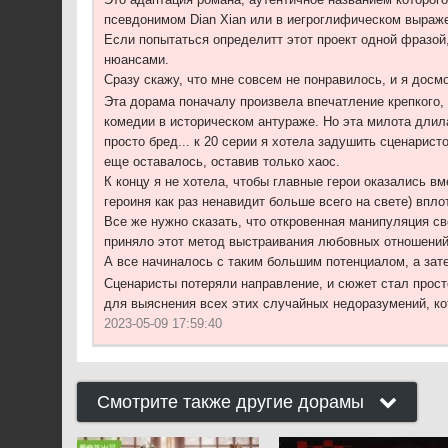
псевдонимом Dian Xian или в иегроглифическом выраж
Если попытаться определитт этот проект одной фразой,
нюансами.
Сразу скажу, что мне совсем не понравилось, и я досмо
Эта дорама поначалу произвела впечатление крепкого,
комедии в историческом антураже. Но эта милота длил
просто бред... к 20 серии я хотела задушить сценарист
еще оставалось, оставив только хаос.
К концу я не хотела, чтобы главные герои оказались в
героиня как раз ненавидит больше всего на свете) впл
Все же нужно сказать, что откровенная манипуляция св
приняло этот метод выстраивания любовных отношений
А все начиналось с таким большим потенциалом, а за
Сценаристы потеряли направление, и сюжет стал прост
для выяснения всех этих случайных недоразумений, к
2023-05-09 17:59:40
Смотрите также другие дорамы