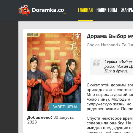
ГЛАВНАЯ
НАШИ ТОПЫ
ЖАНР
Дорама Выбор му
Choice Husband / Ze Jun
Сериал «Выбор 
ролях: Чжан Цз
Пин и другие.
Сюжет этой дорамы вра
принадлежит к состоят
Мяо выросла достойной
Чжао Линь). Молодым ч
супружескую жизнь, но 
ЗАВЕРШЕНА
родственниками. После
Добавлено:
30 августа
Спустя некоторое врем
2023
совершила ошибку. Не 
имиджа предыдущих нес
свяжет с ней свою судь