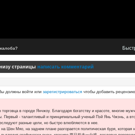
Быстр
 жалоба?
низу страницы
написать комментарий
Вы должны войти или
зарегистрироваться
чтобы добавить рецензию
о торговца в городе Янчжоу. Благодаря богатству и красоте, многие му
ы. Первый - талантливый и принципиальный ученый Пэй Янь Чжэнь, а вт
еследуют разные цели, но быстро влюбляются в нее.
 на Шен Мяо, на заднем плане разгорается политическая буря, которая 
ого выглядит графически очень красиво 两只前夫一台戏, дословно переводит