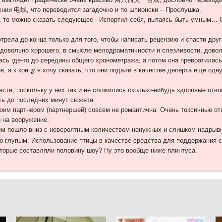
ении 电线, что переводится загадочно и по шпионски – Прослушка.
 то можно сказать следующее - Испортил себя, пытаясь быть умным… Со
трела до конца только для того, чтобы написать рецензию и спасти друг
 довольно хорошего, в смысле мелодраматичности и слезливости, дово
ась где-то до середины общего хронометража, а потом она превратилась
ов, а к концу я хочу сказать, что они подали в качестве десерта еще о
месте, поскольку у них так и не сложились сколько-нибудь здоровые отн
оть до последних минут сюжета.
оим партнёром (партнершей) совсем не романтична. Очень токсичные от
 на вооружение.
тем пошло вниз с невероятным количеством ненужных и слишком надрыв
о глупым. Использование птицы в качестве средства для поддержания с
оторые составляли половину шоу? Ну это вообще ниже плинтуса.