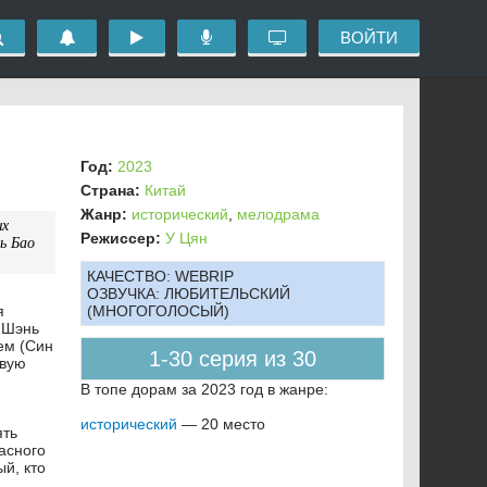
ВОЙТИ
Год:
2023
Страна:
Китай
Жанр:
исторический
,
мелодрама
ых
Режиссер:
У Цян
ь Бао
КАЧЕСТВО:
WEBRIP
ОЗВУЧКА:
ЛЮБИТЕЛЬСКИЙ
я
(МНОГОГОЛОСЫЙ)
, Шэнь
ем (Син
1-30 серия из 30
ивую
В топе дорам за 2023 год в жанре:
исторический
— 20 место
ять
асного
й, кто