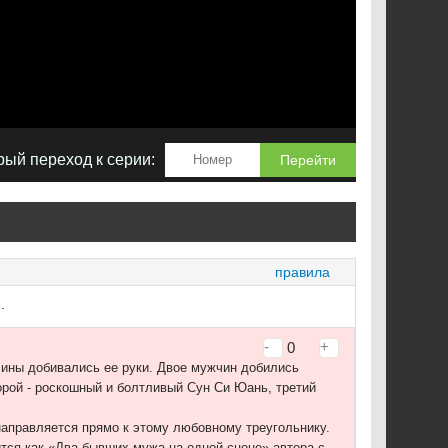
ый переход к серии:
Перейти
правила
.
-
+
0
жчины добивались ее руки. Двое мужчин добились
орой - роскошный и болтливый Сун Си Юань, третий
направляется прямо к этому любовному треугольнику.
ся как «Два бывших мужа на одной сцене» автора с