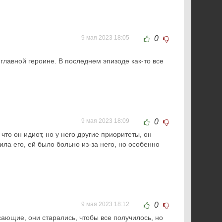
9 мая 2023 18:05
0
главной героине. В последнем эпизоде как-то все
9 мая 2023 18:09
0
то он идиот, но у него другие приоритеты, он
ила его, ей было больно из-за него, но особенно
9 мая 2023 18:12
0
сающие, они старались, чтобы все получилось, но