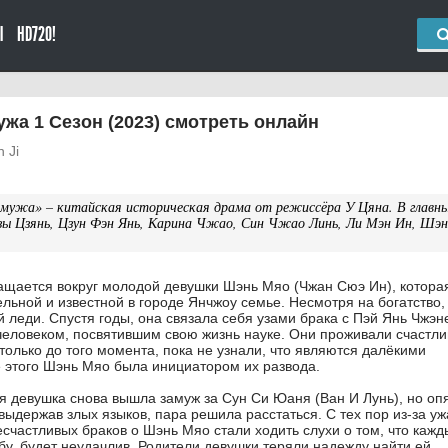
Ы
HD720!
жа 1 Сезон (2023) смотреть онлайн
 Ji
мужа» – китайская историческая драма от режиссёра У Цяна. В главн
ы Цзянь, Цзун Фэн Янь, Карина Чжао, Син Чжао Линь, Ли Мэн Ин, Шэн
щается вокруг молодой девушки Шэнь Мяо (Чжан Сюэ Ин), котора
ельной и известной в городе Янчжоу семье. Несмотря на богатство
 леди. Спустя годы, она связала себя узами брака с Пэй Янь Чжэн
еловеком, посвятившим свою жизнь науке. Они проживали счастл
только до того момента, пока не узнали, что являются далёкими
 этого Шэнь Мяо была инициатором их развода.
я девушка снова вышла замуж за Сун Си Юаня (Ван И Лунь), но оп
выдержав злых языков, пара решила расстаться. С тех пор из-за уж
частливых браков о Шэнь Мяо стали ходить слухи о том, что кажды
бу, будет неудачлив. Родители девушки теряли надежду найти ей