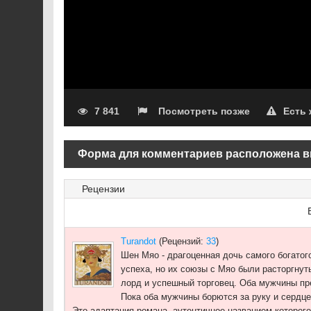
7 841
Посмотреть позже
Есть
Форма для комментариев расположена в
Рецензии
Turandot
(Рецензий:
33
)
Шен Мяо - драгоценная дочь самого богатог
успеха, но их союзы с Мяо были расторгнут
лорд и успешный торговец. Оба мужчины пр
Пока оба мужчины борются за руку и сердце
Это адаптация романа, аутентичное названием котор