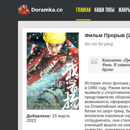
ГЛАВНАЯ
НАШИ ТОПЫ
ЖАНР
Фильм Прорыв (2
Wo xin fei yang
Кинолента «Пр
Фана. В главны
другие.
История этого фильма 
в 1980 году. Ранее ки
вызвали у спортсменов
представителю сборной
возможность сформиров
на Олимпийских играх 
Китая по шорт-треку, 
возлагали огромные на
Добавлено:
15 марта
сотрудничать, они ста
2023
ученицей вышли на нов
мужество, завоевала н