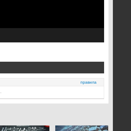
правила
.