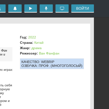
ВОЙТИ
Год:
2022
Страна:
Китай
Жанр:
драма
н Фан
Режиссер:
Ван Фанфан
ян и
КАЧЕСТВО:
WEBRIP
ОЗВУЧКА:
ПРОФ. (МНОГОГОЛОСЫЙ)
их играх
ть себя
борную
шку
т
ером и
ё