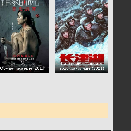
Битва при Чосинском
Обман писателя (2019)
водохранилище (2021)