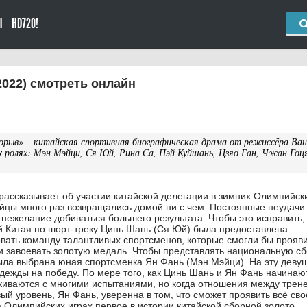
Ы
HD720!
022) смотреть онлайн
орыв» – китайская спортивная биографическая драма от режиссёра Ва
х ролях: Мэн Мэйци, Ся Юй, Рина Са, Пэй Куйшань, Цзяо Ган, Чжан Гоц
рассказывает об участии китайской делегации в зимних Олимпийск
тайцы много раз возвращались домой ни с чем. Постоянные неудачи
 нежелание добиваться большего результата. Чтобы это исправить,
 Китая по шорт-треку Цинь Шань (Ся Юй) была предоставлена
ать команду талантливых спортсменов, которые смогли бы прояви
и завоевать золотую медаль. Чтобы представлять национальную с
была выбрана юная спортсменка Ян Фань (Мэн Мэйци). На эту деву
дежды на победу. По мере того, как Цинь Шань и Ян Фань начинаю
лкиваются с многими испытаниями, но когда отношения между трен
ый уровень, Ян Фань, уверенна в том, что сможет проявить всё сво
а Олимпийских играх первое в истории китайской сборной золото.