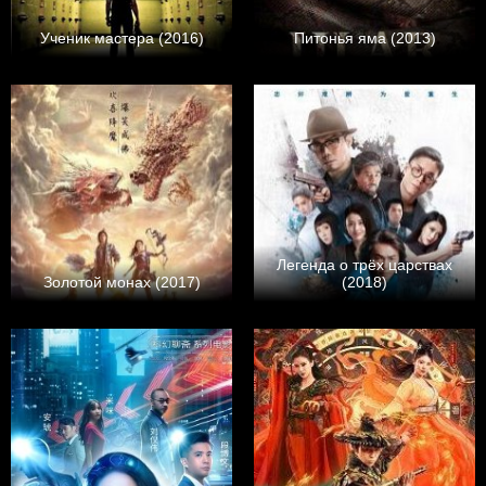
Ученик мастера (2016)
Питонья яма (2013)
Легенда о трёх царствах
Золотой монах (2017)
(2018)