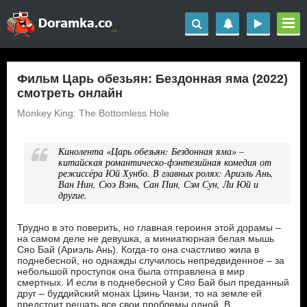
Фильм Царь обезьян: Бездонная яма (2022)
смотреть онлайн
Monkey King: The Bottomless Hole
Кинолента «Царь обезьян: Бездонная яма» –
китайская романтическо-фэнтезийная комедия от
режиссёра Юй Хунбо. В главных ролях: Ариэль Ань,
Ван Нин, Сюэ Вэнь, Сан Пин, Сэм Сун, Ли Юй и
другие.
Трудно в это поверить, но главная героиня этой дорамы –
на самом деле не девушка, а миниатюрная белая мышь
Сяо Бай (Ариэль Ань). Когда-то она счастливо жила в
поднебесной, но однажды случилось непредвиденное – за
небольшой проступок она была отправлена в мир
смертных. И если в поднебесной у Сяо Бай был преданный
друг – буддийский монах Цзинь Чанзи, то на земле ей
предстоит решать все свои проблемы одной. В