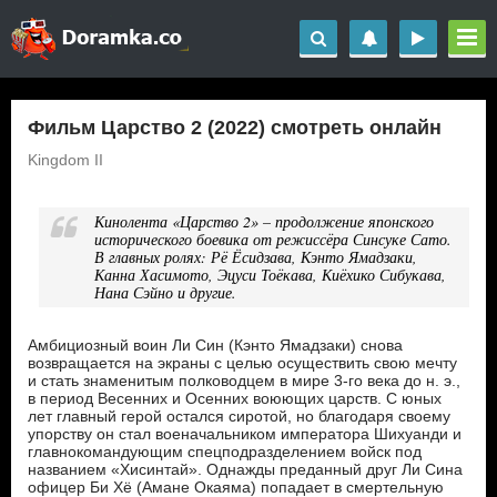
Фильм Царство 2 (2022) смотреть онлайн
Kingdom II
Кинолента «Царство 2» – продолжение японского
исторического боевика от режиссёра Синсуке Сато.
В главных ролях: Рё Ёсидзава, Кэнто Ямадзаки,
Канна Хасимото, Эцуси Тоёкава, Киёхико Сибукава,
Нана Сэйно и другие.
Амбициозный воин Ли Син (Кэнто Ямадзаки) снова
возвращается на экраны с целью осуществить свою мечту
и стать знаменитым полководцем в мире 3-го века до н. э.,
в период Весенних и Осенних воюющих царств. С юных
лет главный герой остался сиротой, но благодаря своему
упорству он стал военачальником императора Шихуанди и
главнокомандующим спецподразделением войск под
названием «Хисинтай». Однажды преданный друг Ли Сина
офицер Би Хё (Амане Окаяма) попадает в смертельную