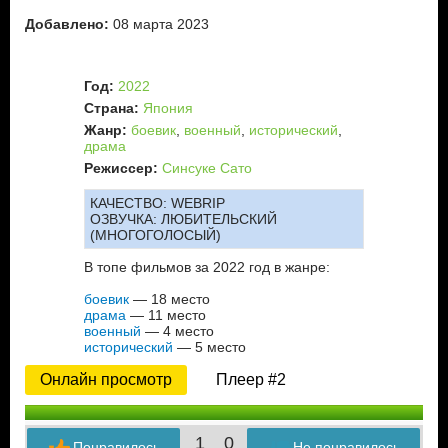
Добавлено:
08 марта 2023
Год:
2022
Страна:
Япония
Жанр:
боевик
,
военный
,
исторический
,
драма
Режиссер:
Синсуке Сато
КАЧЕСТВО:
WEBRIP
ОЗВУЧКА:
ЛЮБИТЕЛЬСКИЙ
(МНОГОГОЛОСЫЙ)
В топе фильмов за 2022 год в жанре:
боевик
— 18 место
драма
— 11 место
военный
— 4 место
исторический
— 5 место
Онлайн просмотр
Плеер #2
1
0
Понравилось
Не понравилось