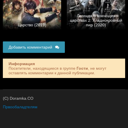
Легенда о воюющих
царствах 2: Хладнокровный
Царство (2019)
пир (2020)
Добавить комментарий
Информация
Посетители, находящиеся в группе
Гости
, не могут
оставлять комментарии к данной публикации.
(C) Doramka.CO
Првообаладтелям